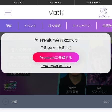
Vook TOP
Vook school
Vookキャリア
ログイン
記事
イベント
求人情報
キャンペーン
用語辞
Premium会員限定です
月額1,665円(年額払い)
Premiumに登録する
Premium詳細はこちら
本編
0:00