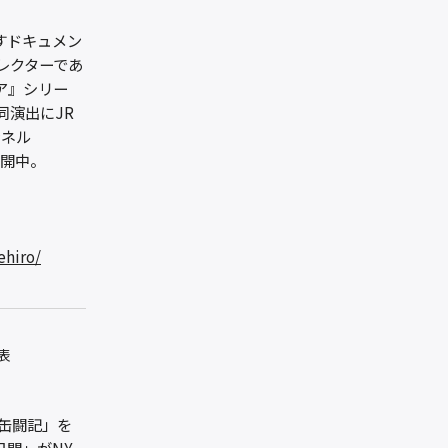
かすドキュメン
レクターであ
ア』シリー
同演出にJR
ンネル
公開中。
ehiro/
表
「缶闘記」を