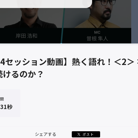
024セッション動画】熱く語れ！＜2＞
続けるのか？
間
分31秒
シェアする
ポスト