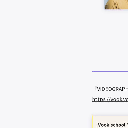
『VIDEOGRAP
https://vook.v
Vook sc