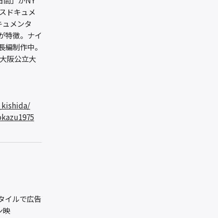
日間」がNY
ースドキュメ
ドキュメンタ
が特徴。ナイ
長編制作中。
、大阪公立大
kishida/
okazu1975
タイルで広告
ン映