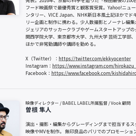
発表。2016年、京都の料亭を追った「桜田最後の100
フード映画祭で最優秀賞と観客賞受賞。Yahoo!ニュ
ンタリー、VICE Japan、NHK新日本風土記ほかで
リー企画と制作に携わる。少人数撮影とノーナレ編集
ジェリアのサッカークラブやゲームスタートアップの
関西学院大学、東京都市大学、九州大学 芸術工学部
ほかで非常勤講師や講師を勤める。
X（Twitter）：
https://twitter.com/ekkyocenter
Instagram：
https://www.instagram.com/hirokazu_
Facebook：
https://www.facebook.com/kishidahir
映像ディレクター / BABEL LABEL所属監督 / Vook 顧問
曽根 隼人
演出・撮影・編集からグレーディングまで担当するス
映像やMVを制作。 無印良品のパリでのプロモーショ