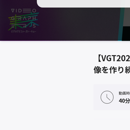
【VGT2
像を作り
動画時
40