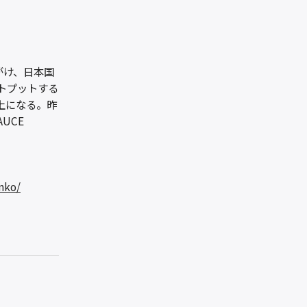
手がけ、日本国
トプットする
上になる。昨
UCE
nko/