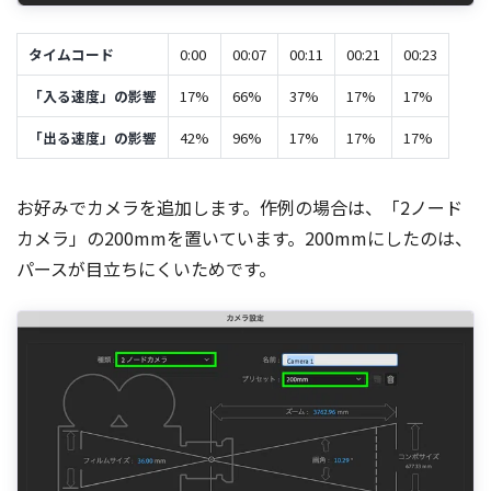
タイムコード
0:00
00:07
00:11
00:21
00:23
「入る速度」の影響
17%
66%
37%
17%
17%
「出る速度」の影響
42%
96%
17%
17%
17%
お好みでカメラを追加します。作例の場合は、「2ノード
カメラ」の200mmを置いています。200mmにしたのは、
パースが目立ちにくいためです。