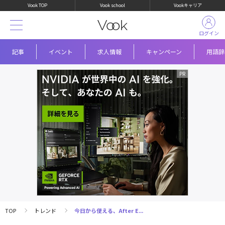
Vook TOP
Vook school
Vookキャリア
ログイン
記事
イベント
求人情報
キャンペーン
用語辞
TOP
トレンド
今日から使える、After E...