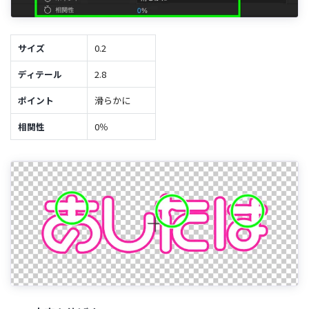
サイズ
0.2
ディテール
2.8
ポイント
滑らかに
相関性
0％