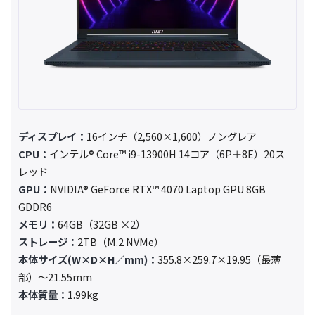
ディスプレイ：
16インチ（2,560×1,600）ノングレア
CPU：
インテル® Core™ i9-13900H 14コア（6P＋8E）20ス
レッド
GPU：
NVIDIA® GeForce RTX™ 4070 Laptop GPU 8GB
GDDR6
メモリ：
64GB（32GB ×2）
ストレージ：
2TB（M.2 NVMe）
本体サイズ(W×D×H／mm)：
355.8×259.7×19.95（最薄
部）～21.55mm
本体質量：
1.99kg