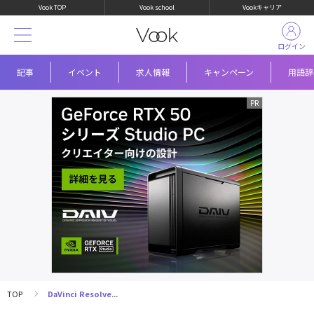
Vook TOP
Vook school
Vookキャリア
ログイン
記事
イベント
求人情報
キャンペーン
用語辞
TOP
DaVinci Resolve...