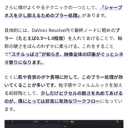
さらに僕がよくやるテクニックの一つとして、
「シャープ
ネスを少し抑えるためのブラー処理」
があります。
具体的には、DaVinci Resolve内で最終ノードに軽めの
ブ
ラー（たとえば0.5〜1.0程度）
を入れてあげることで、輪
郭の硬さをほんのわずかに柔らげる。これをすること
で
“スチルっぽさ”が和らぎ、映像全体の印象がぐっとシネ
マ寄りになります。
とくに
肌や背景のボケ表現に対して、このブラー処理が効
いてくることが多いです。
粒子感やフィルムルックを加え
る前段階として、
少しだけピクセルの鋭さを丸めてあげる
のが、僕にとっては非常に有効なワークフロー
になってい
ます。