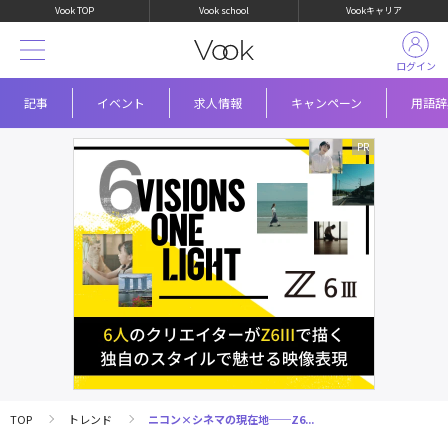
Vook TOP
Vook school
Vookキャリア
ログイン
記事
イベント
求人情報
キャンペーン
用語辞
TOP
トレンド
ニコン×シネマの現在地──Z6...