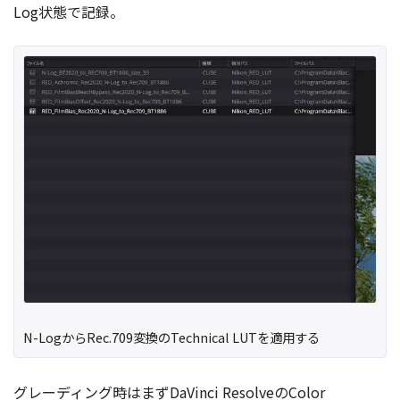
Log状態で記録。
N-LogからRec.709変換のTechnical LUTを適用する
グレーディング時はまずDaVinci ResolveのColor