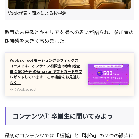
Vook代表・岡本による挨拶🎤
教育の未来像とキャリア支援への思いが語られ、参加者の
期待感を大きく高めました。
Vook school モーショングラフィックス
コースでは、オンライン相談会の参加者全
員に 500円分 のAmazonギフトカードをプ
レゼントしています！この機会をお見逃し
なく！
PR：Vook school
コンテンツ① 卒業生に聞いてみよう
最初のコンテンツでは「転職」と「制作」の２つの観点に