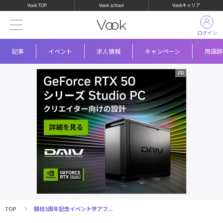
Vook TOP
Vook school
Vookキャリア
ログイン
記事
イベント
求人情報
キャンペーン
用語辞
TOP
開校3周年記念イベント🎊アフ...