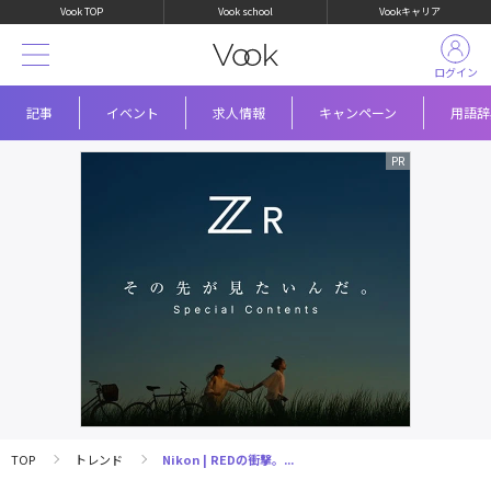
Vook TOP
Vook school
Vookキャリア
ログイン
記事
イベント
求人情報
キャンペーン
用語辞
TOP
トレンド
Nikon | REDの衝撃。...