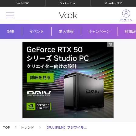
Vook TOP
Vook school
Vookキャリア
ログイン
記事
イベント
求人情報
キャンペーン
用語辞
TOP
トレンド
【FUJIFILM】フジフイル...