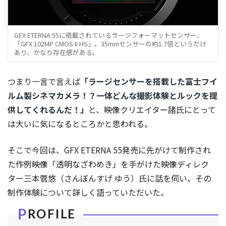
GFX ETERNA 55に搭載されているラージフォーマットセンサー、
「GFX 102MP CMOS II HS」。35mmセンサーの約1.7倍というだけ
あり、かなり存在感がある。
つまり一言で言えば
「ラージセンサーを搭載した富士フイ
ルム製シネマカメラ！？一体どんな撮影体験とルックを提
供してくれるんだ！」
と、映像クリエイター諸氏にとって
は大いに気になるところかと思われる。
そこで今回は、GFX ETERNA 55発売に先がけて制作され
た作例映像「透明なざわめき」を手がけた映像ディレク
ター三本菅悠（さんぼんすげ ゆう）氏に話を伺い、その
制作体験について詳しく語っていただいた。