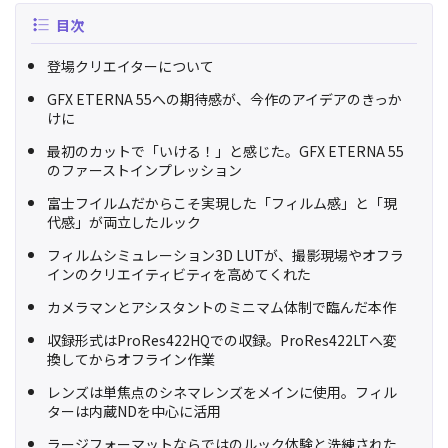
目次
登場クリエイターについて
GFX ETERNA 55への期待感が、今作のアイデアのきっか
けに
最初のカットで「いける！」と感じた。GFX ETERNA 55
のファーストインプレッション
富士フイルムだからこそ実現した「フィルム感」と「現
代感」が両立したルック
フィルムシミュレーション3D LUTが、撮影現場やオフラ
インのクリエイティビティを高めてくれた
カメラマンとアシスタントのミニマム体制で臨んだ本作
収録形式はProRes422HQでの収録。ProRes422LTへ変
換してからオフライン作業
レンズは単焦点のシネマレンズをメインに使用。フィル
ターは内蔵NDを中心に活用
ラージフォーマットならではのルック体験と洗練された