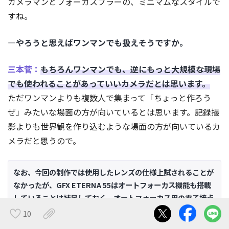
カメラマンとフォーカスプラーの、ミニマムなスタイルで
すね。
―やろうと思えばワンマンでも扱えそうですか。
三本菅：
もちろんワンマンでも、逆にもっと大規模な現場
でも使われることがあっていいカメラだとは思います。
ただワンマンよりも複数人で集まって「ちょっと作ろう
ぜ」みたいな場面の方が向いているとは思います。記録撮
影よりも世界観を作り込むような場面の方が向いているカ
メラだと思うので。
なお、今回の制作では使用したレンズの仕様上試されることが
なかったが、GFX ETERNA 55はオートフォーカス機能も搭載
していることは補足しておく。オートフォーカス用の電子接点
を持つレンズを使用すると、チーム編成も撮影体験もまた違っ
10
たものになるだろう。