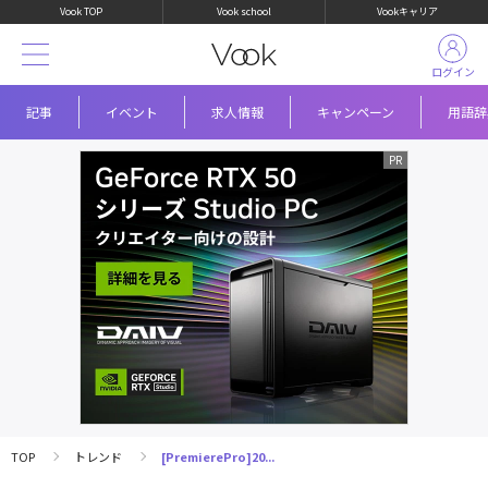
Vook TOP
Vook school
Vookキャリア
ログイン
記事
イベント
求人情報
キャンペーン
用語辞
TOP
トレンド
[PremierePro]20...