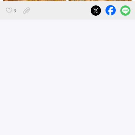
3
＜とびきり面白いエンターテイメントを作り続ける！_モンブラン・ピク
チャーズ株式会社＞インタラクティブ展示を作るUnityエンジニア募集！
年収例 360万円〜
ヘルプ・お問い合わせ
広告掲載について
お問い合わせ
よくある質問
利用規約