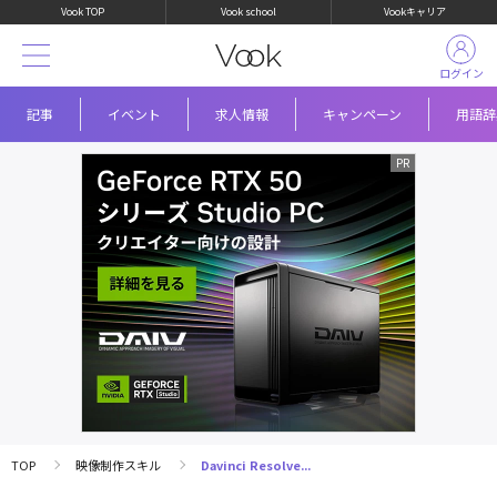
Vook TOP
Vook school
Vookキャリア
ログイン
記事
イベント
求人情報
キャンペーン
用語辞
TOP
映像制作スキル
Davinci Resolve...