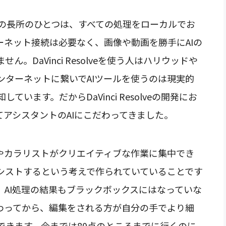
ールの最大の長所のひとつは、すべての処理をローカルでお
ーネット接続は必要なく、画像や動画を勝手にAIの
。DaVinci Resolveを使う人はハリウッドや
ンターネットに繋いでAIツールを使うのは現実的
います。だからDaVinci Resolveの開発にお
てアシスタントのAIにこだわってきました。
やカラリストがクリエイティブな作業に集中でき
シストするという考えで作られていていることです
。AI処理の結果もブラックボックスにはなっていな
終わってから、編集をされる方が自分の手でより細
できます。今までは80点のところまでに行くのに