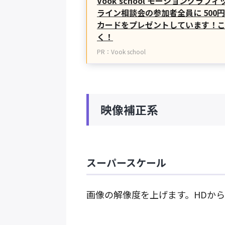
Vook school モーショングラ
ライン相談会の参加者全員に 500円
カードをプレゼントしています！
く！
PR：Vook school
映像補正系
スーパースケール
画像の解像度を上げます。HDから4