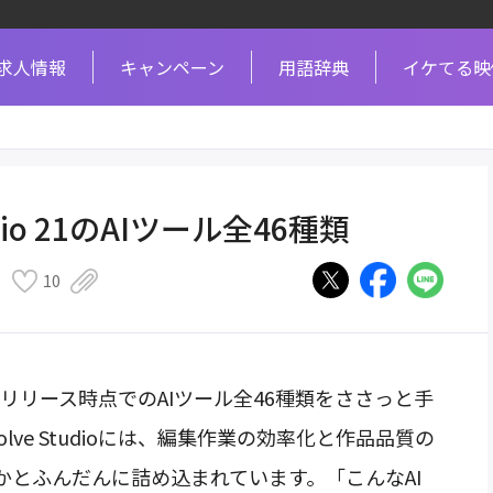
求人情報
キャンペーン
用語辞典
イケてる映
Studio 21のAIツール全46種類
10
e 21.0リリース時点でのAIツール全46種類をささっと手
solve Studioには、編集作業の効率化と作品品質の
かとふんだんに詰め込まれています。「こんなAI