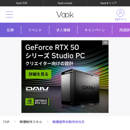
Vook TOP
Vook school
Vookキャリア
ログイン
記事
イベント
求人情報
キャンペーン
用語辞
TOP
映像制作スキル
映像音声の制作の仕方