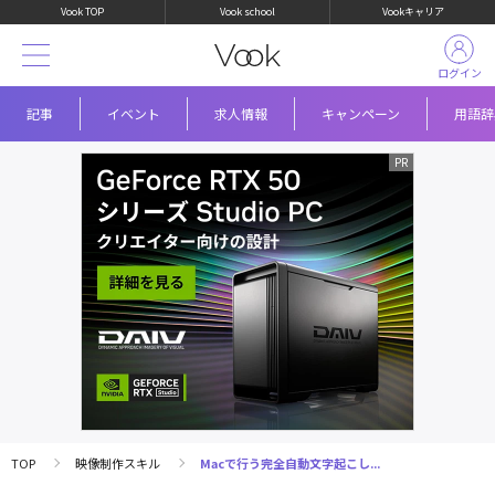
Vook TOP
Vook school
Vookキャリア
ログイン
記事
イベント
求人情報
キャンペーン
用語辞
TOP
映像制作スキル
Macで行う完全自動文字起こし...