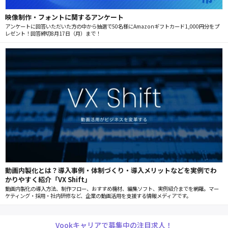
映像制作・フォントに関するアンケート
アンケートに回答いただいた方の中から抽選で50名様にAmazonギフトカード1,000円分をプ
レゼント！回答締切8月17日（月）まで！
動画内製化とは？導入事例・体制づくり・導入メリットなどを実例でわ
かりやすく紹介「VX Shift」
動画内製化の導入方法、制作フロー、おすすめ機材、編集ソフト、実例紹介までを網羅。マー
ケティング・採用・社内研修など、企業の動画活用を支援する情報メディアです。
Vookキャリアで募集中の注目求人！