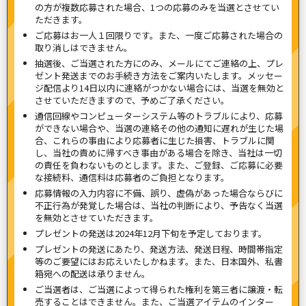
の方が複数応募された場合、1つの応募のみを当選とさせてい
ただきます。
ご応募はお一人１回限りです。また、一度ご応募された場合の
取り消しはできません。
抽選後、ご当選された方にのみ、メールにてご連絡の上、プレ
ゼント発送までのお手続き方法をご案内いたします。メッセー
ジ配信より14日以内に連絡がつかない場合には、当選を無効と
させていただきますので、予めご了承ください。
通信回線やコンピューターシステム等のトラブルにより、応募
ができない場合や、当選の連絡その他の通知に遅れが生じた場
合、これらの事由により応募者に生じた損害、トラブルに関
し、当社の責めに帰すべき事由がある場合を除き、当社は一切
の責任を負わないものとします。また、ご登録、ご応募に必要
な接続料、通信料は応募者のご負担となります。
応募情報の入力内容に不備、誤り、虚偽があった場合ならびに
不正行為が発覚した場合は、当社の判断により、予告なく当選
を無効とさせていただきます。
プレゼントの発送は2024年12月下旬を予定しております。
プレゼントの発送にあたり、発送方法、発送日程、時間帯指定
等のご要望にはお応えいたしかねます。また、日本国外、私書
箱宛への配送は承りません。
ご当選者は、ご当選によって得られた権利を第三者に譲渡・転
売することはできません。また、ご当選アイテムのインター