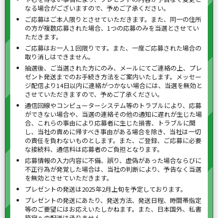
なる場合がございますので、予めご了承ください。
ご応募はご本人限りとさせていただきます。また、同一の住所
の方が複数応募された場合、1つの応募のみを当選とさせてい
ただきます。
ご応募はお一人１回限りです。また、一度ご応募された場合の
取り消しはできません。
抽選後、ご当選された方にのみ、メールにてご連絡の上、プレ
ゼント発送までのお手続き方法をご案内いたします。メッセー
ジ配信より14日以内に連絡がつかない場合には、当選を無効と
させていただきますので、予めご了承ください。
通信回線やコンピューターシステム等のトラブルにより、応募
ができない場合や、当選の連絡その他の通知に遅れが生じた場
合、これらの事由により応募者に生じた損害、トラブルに関
し、当社の責めに帰すべき事由がある場合を除き、当社は一切
の責任を負わないものとします。また、ご登録、ご応募に必要
な接続料、通信料は応募者のご負担となります。
応募情報の入力内容に不備、誤り、虚偽があった場合ならびに
不正行為が発覚した場合は、当社の判断により、予告なく当選
を無効とさせていただきます。
プレゼントの発送は2025年2月上旬を予定しております。
プレゼントの発送にあたり、発送方法、発送日程、時間帯指定
等のご要望にはお応えいたしかねます。また、日本国外、私書
箱宛への配送は承りません。