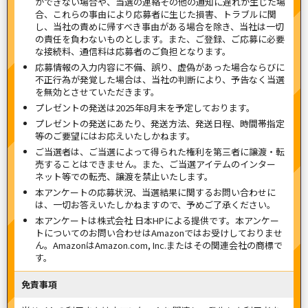
ができない場合や、当選の連絡その他の通知に遅れが生じた場
合、これらの事由により応募者に生じた損害、トラブルに関
し、当社の責めに帰すべき事由がある場合を除き、当社は一切
の責任を負わないものとします。また、ご登録、ご応募に必要
な接続料、通信料は応募者のご負担となります。
応募情報の入力内容に不備、誤り、虚偽があった場合ならびに
不正行為が発覚した場合は、当社の判断により、予告なく当選
を無効とさせていただきます。
プレゼントの発送は2025年8月末を予定しております。
プレゼントの発送にあたり、発送方法、発送日程、時間帯指定
等のご要望にはお応えいたしかねます。
ご当選者は、ご当選によって得られた権利を第三者に譲渡・転
売することはできません。また、ご当選アイテムのインター
ネット等での転売、譲渡を禁止いたします。
本アンケートの応募状況、当選結果に関するお問い合わせに
は、一切お答えいたしかねますので、予めご了承ください。
本アンケートは株式会社 日本HPによる提供です。本アンケー
トについてのお問い合わせはAmazonではお受けしておりませ
ん。AmazonはAmazon.com, Inc.またはその関連会社の商標で
す。
免責事項