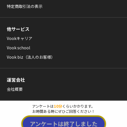
特定商取引法の表示
他サービス
Vookキャリア
Vook school
Vook biz（法人のお客様）
運営会社
会社概要
アンケートは
アンケートは
10分
10分
くらいかかります。
くらいかかります。
お時間ある時にぜひご回答ください！
お時間ある時にぜひご回答ください！