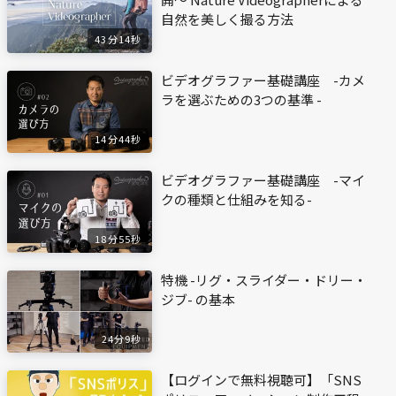
自然を美しく撮る方法
43分14秒
ビデオグラファー基礎講座 -カメ
ラを選ぶための3つの基準 -
14分44秒
ビデオグラファー基礎講座 -マイ
クの種類と仕組みを知る-
18分55秒
特機 -リグ・スライダー・ドリー・
ジブ- の基本
24分9秒
【ログインで無料視聴可】「SNS