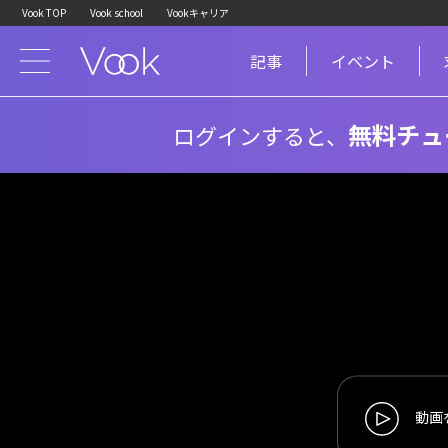
Vook TOP
Vook school
Vookキャリア
記事
イベント
無料チュ
ログインすると、
動画