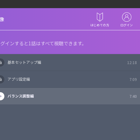
像
はじめての方
ログイン
グインすると1話はすべて視聴できます。
基本セットアップ編
12:18
アプリ設定編
7:09
バランス調整編
7:40