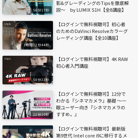
影&グレーディングのTipsを徹底解
説～ by LUMIX S1H【全8講座】
56分17秒
【ログインで無料視聴可】初心者
のためのDaVinci Resolveカラーグ
レーディング講座【全10講座】
1時間12分44秒
【ログインで無料視聴可】4K RAW
初心者入門講座
50分22秒
【ログインで無料視聴可】12分で
わかる『シネマカメラ』基礎 〜一
眼ユーザー向き『シネマカメラの
すすめ。』
12分10秒
【ログインで無料視聴可】最新版
第9世代 Intel core i9に移行するメ