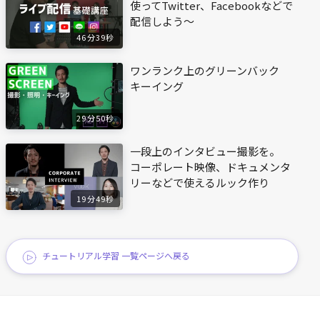
使ってTwitter、Facebookなどで
配信しよう〜
46分39秒
ワンランク上のグリーンバック
キーイング
29分50秒
一段上のインタビュー撮影を。
コーポレート映像、ドキュメンタ
リーなどで使えるルック作り
19分49秒
チュートリアル学習 一覧ページへ戻る