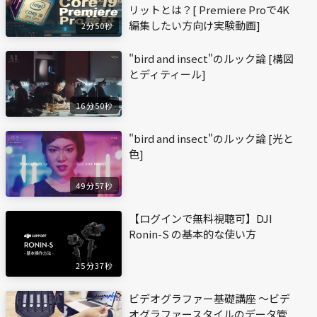
リットとは？[ Premiere Proで4K
編集したい方向け実験動画]
2分50秒
"bird and insect"のルック論 [構図
とディティール]
16分50秒
"bird and insect"のルック論 [光と
色]
49分57秒
【ログインで無料視聴可】DJI
Ronin-S の基本的な使い方
25分37秒
ビデオグラファー基礎講座 〜ビデ
オグラファースタイルのデータ管