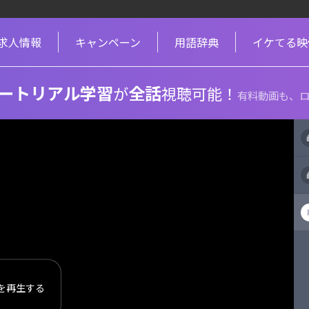
求人情報
キャンペーン
用語辞典
イケてる映
ートリアル学習
全話
が
視聴可能！
有料動画も、ロ
を再生する