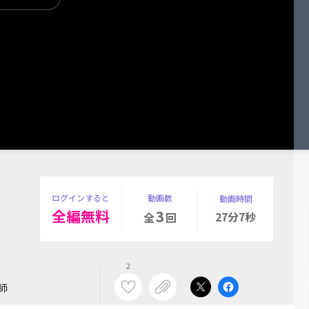
ログインすると
動画数
動画時間
全編無料
3
27分7秒
全
回
2
師