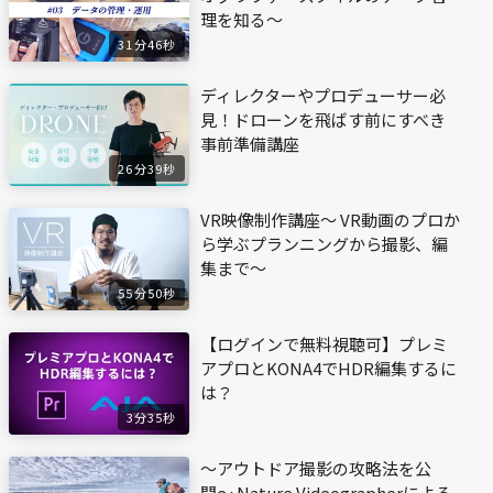
理を知る〜
31分46秒
ディレクターやプロデューサー必
見！ドローンを飛ばす前にすべき
事前準備講座
26分39秒
VR映像制作講座〜 VR動画のプロか
ら学ぶプランニングから撮影、編
集まで〜
55分50秒
【ログインで無料視聴可】プレミ
アプロとKONA4でHDR編集するに
は？
3分35秒
〜アウトドア撮影の攻略法を公
開〜 Nature Videographerによる