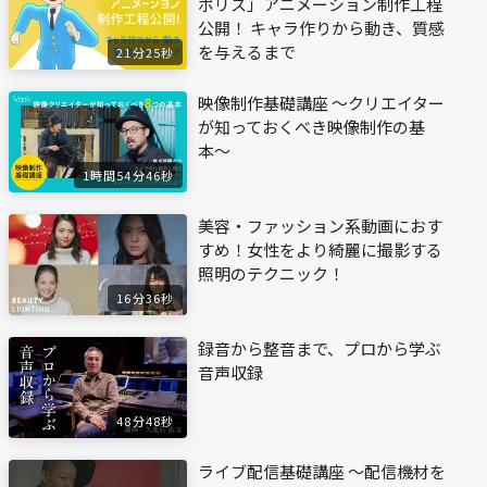
ポリス」アニメーション制作工程
公開！ キャラ作りから動き、質感
を与えるまで
21分25秒
映像制作基礎講座 〜クリエイター
が知っておくべき映像制作の基
本〜
1時間54分46秒
美容・ファッション系動画におす
すめ！女性をより綺麗に撮影する
照明のテクニック！
16分36秒
録音から整音まで、プロから学ぶ
音声収録
48分48秒
ライブ配信基礎講座 〜配信機材を