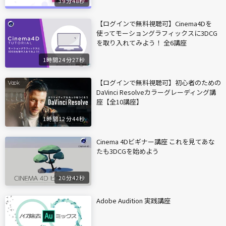
39分48秒
【ログインで無料視聴可】Cinema4Dを
使ってモーショングラフィックスに3DCG
を取り入れてみよう！ 全6講座
1時間24分27秒
【ログインで無料視聴可】初心者のための
DaVinci Resolveカラーグレーディング講
座【全10講座】
1時間12分44秒
Cinema 4Dビギナー講座 これを見てあな
たも3DCGを始めよう
20分42秒
Adobe Audition 実践講座