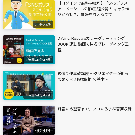
【ログインで無料視聴可】「SNSポリス」
アニメーション制作工程公開！ キャラ作
りから動き、質感を与えるまで
21分25秒
DaVinci Resolveカラーグレーディング
BOOK 連動 動画で見るグレーディング工
程
1時間48分42秒
映像制作基礎講座 〜クリエイターが知っ
ておくべき映像制作の基本〜
1時間54分46秒
録音から整音まで、プロから学ぶ音声収録
48分48秒