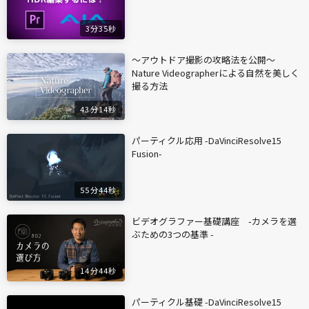
3分35秒
〜アウトドア撮影の攻略法を公開〜
Nature Videographerによる自然を美しく
撮る方法
43分14秒
パーティクル応用 -DaVinciResolve15
Fusion-
55分44秒
ビデオグラファー基礎講座 -カメラを選
ぶための3つの基準 -
14分44秒
パーティクル基礎 -DaVinciResolve15