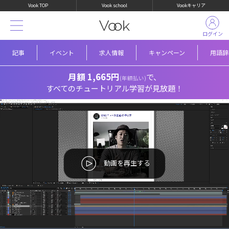
Vook TOP
Vook school
Vookキャリア
ログイン
記事
イベント
求人情報
キャンペーン
用語辞
月額 1,665円
で、
(年額払い)
すべてのチュートリアル学習が見放題！
動画を再生する