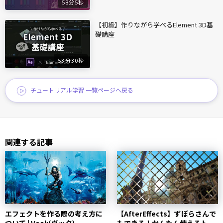
58分5秒
【初級】作りながら学べるElement 3D基
礎講座
53分30秒
チュートリアル学習 一覧ページへ戻る
関連する記事
エフェクトを作る際の考え方に
【AfterEffects】ずぼらさんで
ついて | Vook(ヴック)
もできる！かんたん使えるトラ