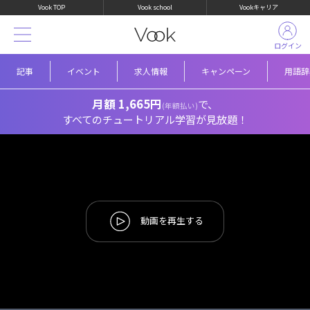
Vook TOP
Vook school
Vookキャリア
ログイン
記事
イベント
求人情報
キャンペーン
用語辞
月額 1,665円
で、
(年額払い)
すべてのチュートリアル学習が見放題！
動画を再生する