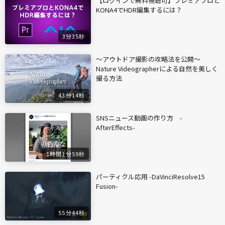
【ログインで無料視聴可】プレミアプロと
KONA4でHDR編集するには？
3分35秒
〜アウトドア撮影の攻略法を公開〜
Nature Videographerによる自然を美しく
撮る方法
43分14秒
SNSニュース動画の作り方 -
AfterEffects-
1時間1分59秒
パーティクル応用 -DaVinciResolve15
Fusion-
55分44秒