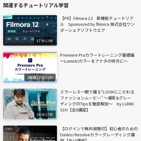
関連するチュートリアル学習
【PR】Filmora 12 新機能チュートリア
ル Sponsored by filmora 株式会社ワン
ダーシェアソフトウエア
37分12秒
Premiere Proカラートレーニング基礎編
〜Lumetriカラーをアナタの味方に〜
1時間13分32秒
ミラーレス一眼で撮る“LOOKにこだわる
ファッションムービー” ～撮影&グレー
ディングのTipsを徹底解説～ by LUMIX
S1H【全8講座】
56分17秒
【ログインで無料視聴可】初心者のための
DaVinci Resolveカラーグレーディング講
座【全10講座】