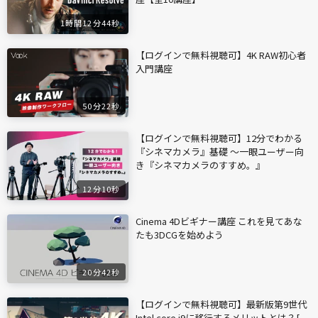
1時間12分44秒
【ログインで無料視聴可】4K RAW初心者
入門講座
50分22秒
【ログインで無料視聴可】12分でわかる
『シネマカメラ』基礎 〜一眼ユーザー向
き『シネマカメラのすすめ。』
12分10秒
Cinema 4Dビギナー講座 これを見てあな
たも3DCGを始めよう
20分42秒
【ログインで無料視聴可】最新版第9世代
Intel core i9に移行するメリットとは？[