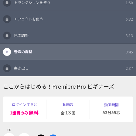
トランジションを使う
1:50
エフェクトを使う
6:32
色の調整
3:13
音声の調整
3:45
書き出し
2:37
ここからはじめる！Premiere Pro ビギナーズ
ログインすると
動画数
動画時間
無料
13
53分55秒
1話目のみ
全
回
66