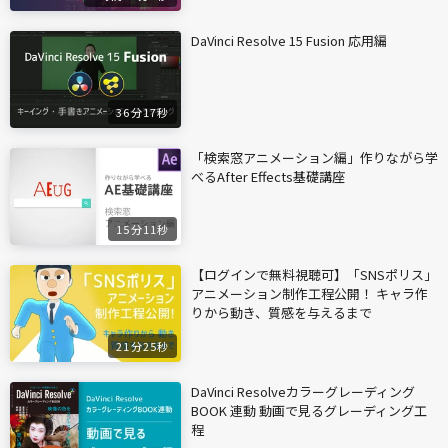
DaVinci Resolve 15 Fusion 応用編
36分17秒
「検索窓アニメーション編」作りながら学
べるAfter Effects基礎講座
15分11秒
【ログインで無料視聴可】「SNSポリス」
アニメーション制作工程公開！ キャラ作
りから動き、質感を与えるまで
21分25秒
DaVinci Resolveカラーグレーディング
BOOK 連動 動画で見るグレーディング工
程