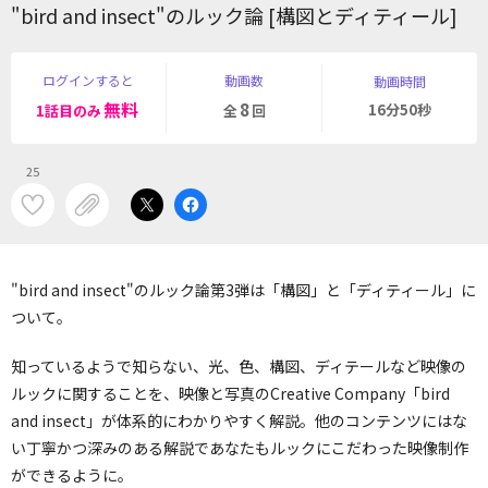
"bird and insect"のルック論 [構図とディティール]
ログインすると
動画数
動画時間
無料
8
16分50秒
1話目のみ
全
回
25
"bird and insect"のルック論第3弾は「構図」と「ディティール」に
ついて。
知っているようで知らない、光、色、構図、ディテールなど映像の
ルックに関することを、映像と写真のCreative Company「bird
and insect」が体系的にわかりやすく解説。他のコンテンツにはな
い丁寧かつ深みのある解説であなたもルックにこだわった映像制作
ができるように。