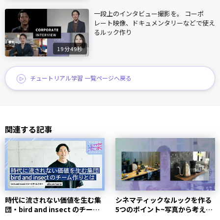
一段上のインタビュー撮影を。 コーポ
レート映像、ドキュメンタリーなどで使え
るルック作り
19分49秒
チュートリアル学習 一覧ページへ戻る
関連する記事
時代に流されない価値を生む集
シネマティックなルックを作る
団・bird and insect のチーム
5つのポイント~写真から考える
作りとは...
~ | Vook(ヴッ...