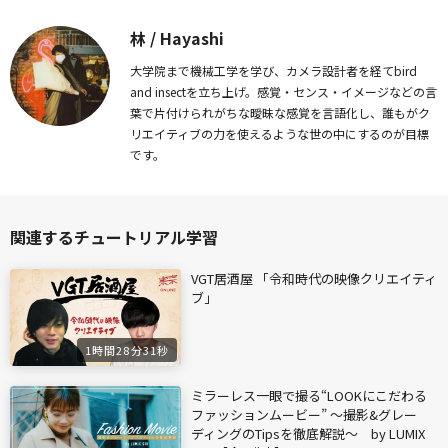
林 / Hayashi
大学院まで機械工学を学び、カメラ設計者を経てbird
and insectを立ち上げ。感覚・センス・イメージなどの言
葉で片付けられがちな曖昧な感覚を言語化し、誰もがク
リエイティブの力を使えるような世の中にするのが目標
です。
関連するチュートリアル学習
VGT居酒屋 「令和時代の映像クリエイティ
ブ」
1時間28分31秒
ミラーレス一眼で撮る“LOOKにこだわる
ファッションムービー” ～撮影&グレー
ディングのTipsを徹底解説～ by LUMIX