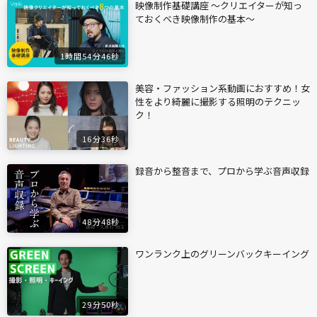
映像制作基礎講座 〜クリエイターが知っ
ておくべき映像制作の基本〜
1時間54分46秒
美容・ファッション系動画におすすめ！女
性をより綺麗に撮影する照明のテクニッ
ク！
16分36秒
録音から整音まで、プロから学ぶ音声収録
48分48秒
ワンランク上のグリーンバックキーイング
29分50秒