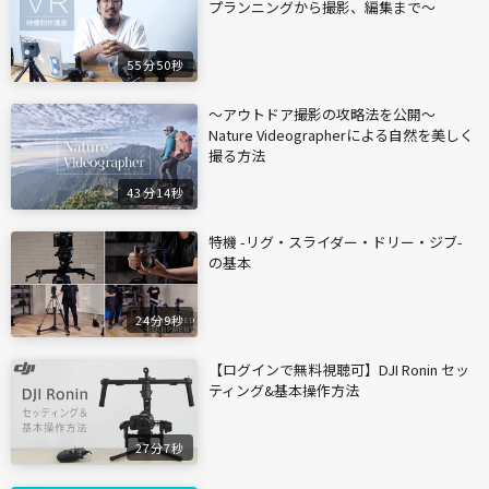
プランニングから撮影、編集まで〜
55分50秒
〜アウトドア撮影の攻略法を公開〜
Nature Videographerによる自然を美しく
撮る方法
43分14秒
特機 -リグ・スライダー・ドリー・ジブ-
の基本
24分9秒
【ログインで無料視聴可】DJI Ronin セッ
ティング&基本操作方法
27分7秒