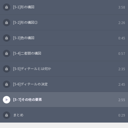
[5-1]形の構図
3:58
[5-2]形の構図②
2:26
[5-3]色の構図
0:45
[5-4]二者間の構図
0:57
[5-5]ディテールとは何か
2:35
[5-6]ディテールの決定
2:45
[5-7]その他の要素
2:55
まとめ
0:29