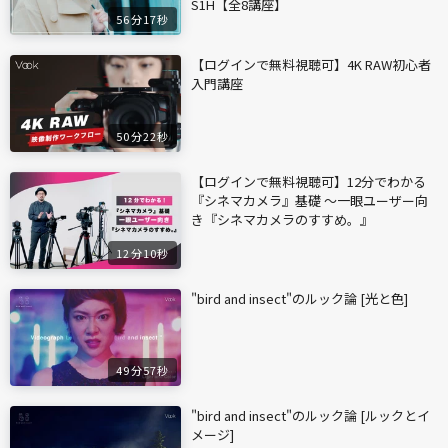
S1H【全8講座】
56分17秒
【ログインで無料視聴可】4K RAW初心者
入門講座
50分22秒
【ログインで無料視聴可】12分でわかる
『シネマカメラ』基礎 〜一眼ユーザー向
き『シネマカメラのすすめ。』
12分10秒
"bird and insect"のルック論 [光と色]
49分57秒
"bird and insect"のルック論 [ルックとイ
メージ]