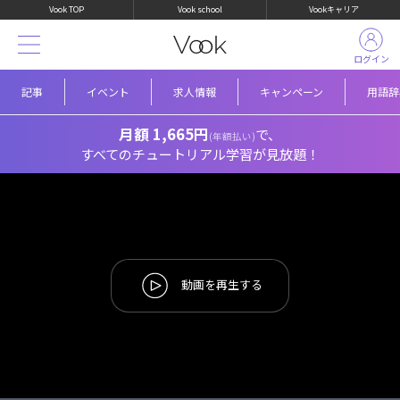
Vook TOP
Vook school
Vookキャリア
ログイン
記事
イベント
求人情報
キャンペーン
用語辞
月額 1,665円
で、
(年額払い)
すべてのチュートリアル学習が見放題！
動画を再生する