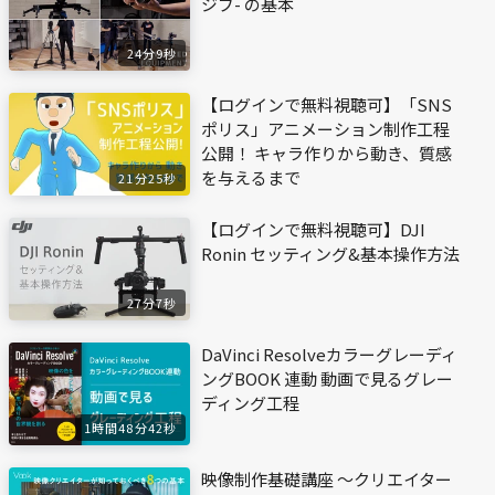
ジブ- の基本
24分9秒
【ログインで無料視聴可】「SNS
ポリス」アニメーション制作工程
公開！ キャラ作りから動き、質感
を与えるまで
21分25秒
【ログインで無料視聴可】DJI
Ronin セッティング&基本操作方法
27分7秒
DaVinci Resolveカラーグレーディ
ングBOOK 連動 動画で見るグレー
ディング工程
1時間48分42秒
映像制作基礎講座 〜クリエイター