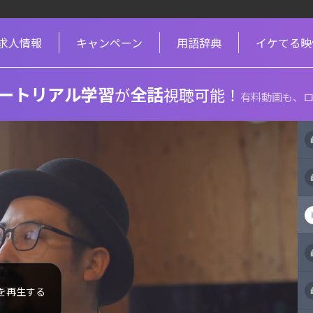
求人情報
キャンペーン
用語辞典
イケてる映
ートリアル学習
全話
が
視聴可能！
有料動画も、ロ
を再生する