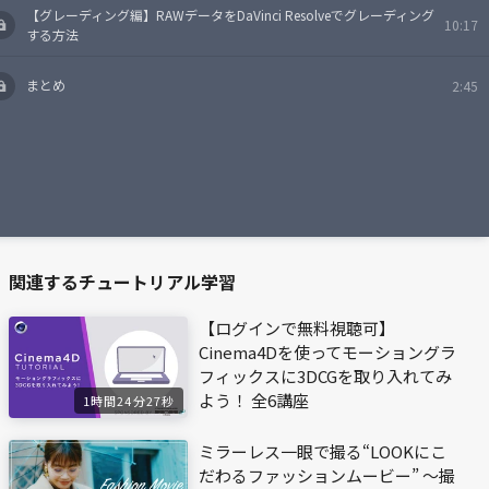
【グレーディング編】RAWデータをDaVinci Resolveでグレーディング
10:17
する方法
まとめ
2:45
関連するチュートリアル学習
【ログインで無料視聴可】
Cinema4Dを使ってモーショングラ
フィックスに3DCGを取り入れてみ
よう！ 全6講座
1時間24分27秒
ミラーレス一眼で撮る“LOOKにこ
だわるファッションムービー” ～撮