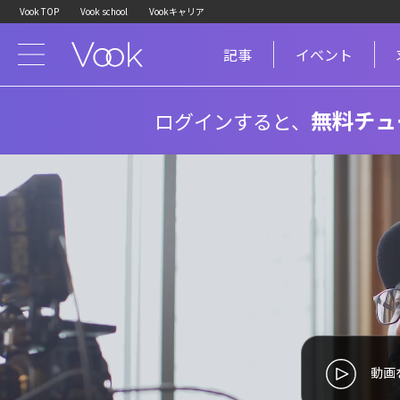
Vook TOP
Vook school
Vookキャリア
記事
イベント
無料チュ
ログインすると、
動画