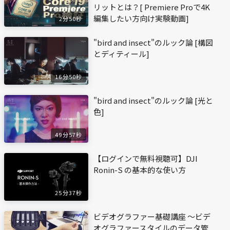
リットとは？[ Premiere Proで4K
編集したい方向け実験動画]
2分50秒
"bird and insect"のルック論 [構図
とディティール]
16分50秒
"bird and insect"のルック論 [光と
色]
49分57秒
【ログインで無料視聴可】DJI
Ronin-S の基本的な使い方
25分37秒
ビデオグラファー基礎講座 〜ビデ
オグラファースタイルのデータ管