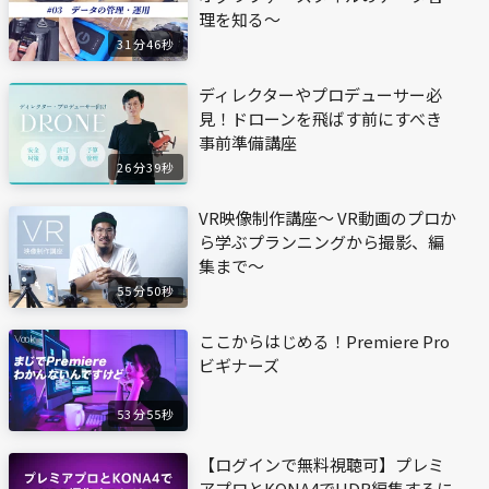
理を知る〜
31分46秒
ディレクターやプロデューサー必
見！ドローンを飛ばす前にすべき
事前準備講座
26分39秒
VR映像制作講座〜 VR動画のプロか
ら学ぶプランニングから撮影、編
集まで〜
55分50秒
ここからはじめる！Premiere Pro
ビギナーズ
53分55秒
【ログインで無料視聴可】プレミ
アプロとKONA4でHDR編集するに