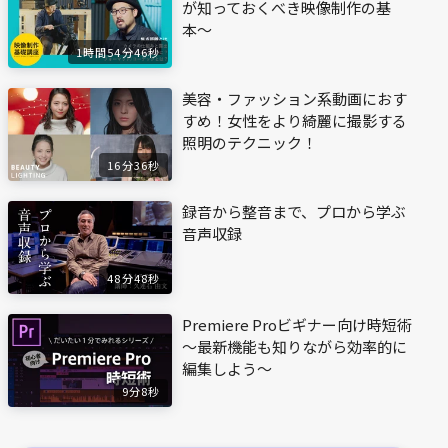
が知っておくべき映像制作の基
本〜
1時間54分46秒
美容・ファッション系動画におす
すめ！女性をより綺麗に撮影する
照明のテクニック！
16分36秒
録音から整音まで、プロから学ぶ
音声収録
48分48秒
Premiere Proビギナー向け時短術
〜最新機能も知りながら効率的に
編集しよう〜
9分8秒