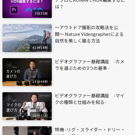
は？
3分35秒
〜アウトドア撮影の攻略法を公
開〜 Nature Videographerによる
自然を美しく撮る方法
43分14秒
ビデオグラファー基礎講座 -カメ
ラを選ぶための3つの基準 -
14分44秒
ビデオグラファー基礎講座 -マイ
クの種類と仕組みを知る-
18分55秒
特機 -リグ・スライダー・ドリー・