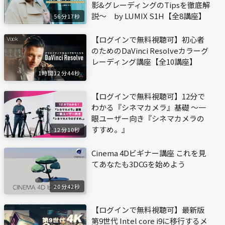
影&グレーディングのTipsを徹底解
説～ by LUMIX S1H【全8講座】
56分17秒
【ログインで無料視聴可】初心者
のためのDaVinci Resolveカラーグ
レーディング講座【全10講座】
1時間12分44秒
【ログインで無料視聴可】12分で
わかる『シネマカメラ』基礎 〜一
眼ユーザー向き『シネマカメラの
すすめ。』
12分10秒
Cinema 4Dビギナー講座 これを見
てあなたも3DCGを始めよう
20分42秒
【ログインで無料視聴可】最新版
第9世代 Intel core i9に移行するメ