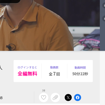
入
ログインすると
動画数
動画時間
全編無料
7
50分22秒
全
回
38
師