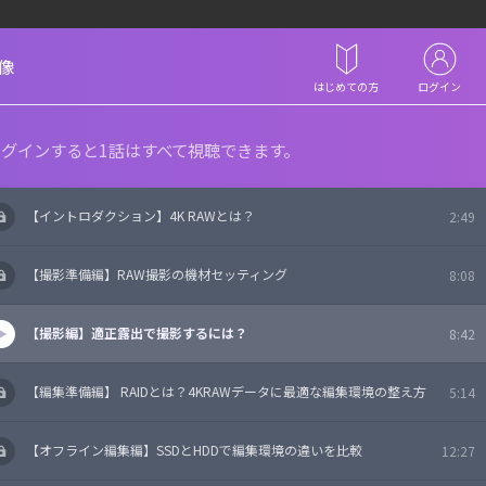
像
はじめての方
ログイン
グインすると1話はすべて視聴できます。
【イントロダクション】4K RAWとは？
2:49
【撮影準備編】RAW撮影の機材セッティング
8:08
【撮影編】適正露出で撮影するには？
8:42
【編集準備編】 RAIDとは？4KRAWデータに最適な編集環境の整え方
5:14
【オフライン編集編】SSDとHDDで編集環境の違いを比較
12:27