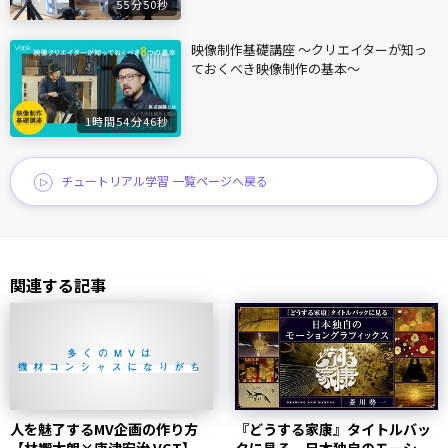
55分50秒
映像制作基礎講座 〜クリエイターが知っ
ておくべき映像制作の基本〜
1時間54分46秒
チュートリアル学習 一覧ページへ戻る
関連する記事
人を魅了するMV企画の作り方
『どうする家康』タイトルバッ
【林響太朗×唐津宏治 VGT】 |
クに見る、日本独自のモーショ