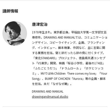
講師情報
唐津宏治
1978年生まれ。東京都出身。早稲田大学第一文学部文芸
専修卒。DRAWING AND MANUALでは、コミュニケーショ
ンデザイン、コピーライティング、企画、ブランディン
グ、インタビュー、脚本執筆、作詞など、主に言葉に関
する業務を担当。壁と卵だったら卵の側に付くタイプ。
「東北STANDARD」プロジェクト、徳島県共通コンセプ
ト「VS東京」開発、映画「桜谷小学校、最後の174日」
「ふたごとうだつ」「ドラムロール 」「ボケとツッコ
ミ」、MVではMr.Children「here comes my love」「Your
Song」、BUMP OF CHICKEN「Aurora」等の企画・脚本
を担当。未だ「なぜなぜ期」。
DRAWING AND MANUAL
drawingandmanual.studio