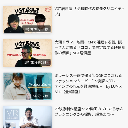
VGT居酒屋 「令和時代の映像クリエイティ
ブ」
1時間28分31秒
大河ドラマ、映画、CMで活躍する菱川勢
一さんが語る「コロナで最定義する映像制
作の価値」VGT居酒屋
1時間34分26秒
ミラーレス一眼で撮る“LOOKにこだわる
ファッションムービー” ～撮影&グレー
ディングのTipsを徹底解説～ by LUMIX
S1H【全8講座】
56分17秒
VR映像制作講座〜 VR動画のプロから学ぶ
プランニングから撮影、編集まで〜