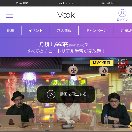
Vook TOP
Vook school
Vookキャリア
ログイン
記事
イベント
求人情報
キャンペーン
用語辞
月額 1,665円
で、
(年額払い)
すべてのチュートリアル学習が見放題！
動画を再生する