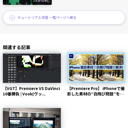
29分50秒
チュートリアル学習 一覧ページへ戻る
関連する記事
【VGT】Premiere VS DaVinci
【Premiere Pro】 iPhoneで撮
10番勝負 | Vook(ヴッ...
影した素材の“白飛び問題”を解
決！