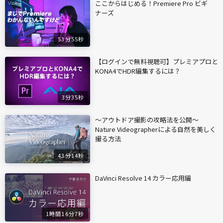
ここからはじめる！Premiere Pro ビギ
ナーズ
53分55秒
【ログインで無料視聴可】プレミアプロと
KONA4でHDR編集するには？
3分35秒
〜アウトドア撮影の攻略法を公開〜
Nature Videographerによる自然を美しく
撮る方法
43分14秒
DaVinci Resolve 14 カラー応用編
1時間16分7秒