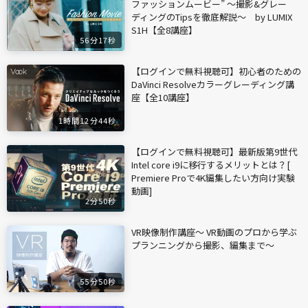
ファッションムービー” ～撮影&グレー
ディングのTipsを徹底解説～ by LUMIX
S1H【全8講座】
56分17秒
【ログインで無料視聴可】初心者のための
DaVinci Resolveカラーグレーディング講
座【全10講座】
1時間12分44秒
【ログインで無料視聴可】最新版第9世代
Intel core i9に移行するメリットとは？[
Premiere Proで4K編集したい方向け実験
動画]
2分50秒
VR映像制作講座〜 VR動画のプロから学ぶ
プランニングから撮影、編集まで〜
55分50秒