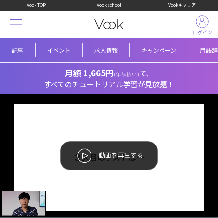
Vook TOP
Vook school
Vookキャリア
ログイン
記事
イベント
求人情報
キャンペーン
用語辞
月額 1,665円
で、
(年額払い)
すべてのチュートリアル学習が見放題！
動画を再生する