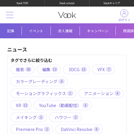
Vook TOP
Vook school
Vookキャリア
ログイン
記事
イベント
求人情報
キャンペーン
用語辞
ニュース
タグでさらに絞り込む
撮影
編集
3DCG
VFX
38
13
15
7
カラーグレーディング
6
モーショングラフィックス
アニメーション
1
4
XR
YouTube（動画配信）
12
4
メイキング
ハウツー
2
2
Premiere Pro
DaVinci Resolve
2
4