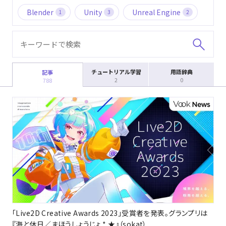
Blender
Unity
Unreal Engine
1
3
2
チュートリアル学習
用語辞典
記事
2
0
788
「Live2D Creative Awards 2023」受賞者を発表。グランプリは
『海と休日／まほうしょうじょ * ★』（sokat）