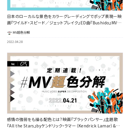
日本のローカルな景色をカラーグレーディングでポップ表現ー映
画『ワイルド・スピード／ジェットブレイク』ED曲『Bushido』MV超
色分解Vol.4
MV超色分解
2022.04.28
感情の強弱をも操る配色とは？映画『ブラックパンサー』主題歌
『All the Stars』byケンドリック・ラマー（Kendrick Lamar）&シ