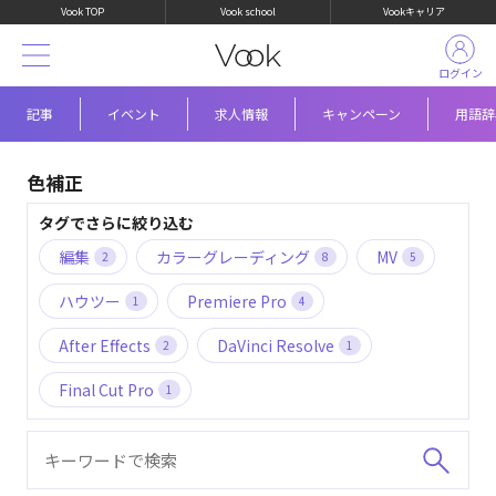
Vook TOP
Vook school
Vookキャリア
ログイン
記事
イベント
求人情報
キャンペーン
用語辞
色補正
タグでさらに絞り込む
編集
カラーグレーディング
MV
2
8
5
ハウツー
Premiere Pro
1
4
After Effects
DaVinci Resolve
2
1
Final Cut Pro
1