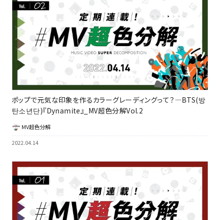
ポップで元気な印象を作るカラーグレーディングって？―BTS(방
탄소년단)『Dynamite』_MV超色分解Vol.2
MV超色分解
2022.04.14