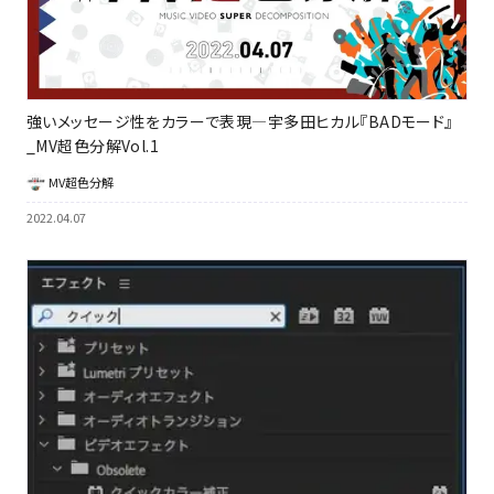
強いメッセージ性をカラーで表現―宇多田ヒカル『BADモード』
_MV超色分解Vol.1
MV超色分解
2022.04.07