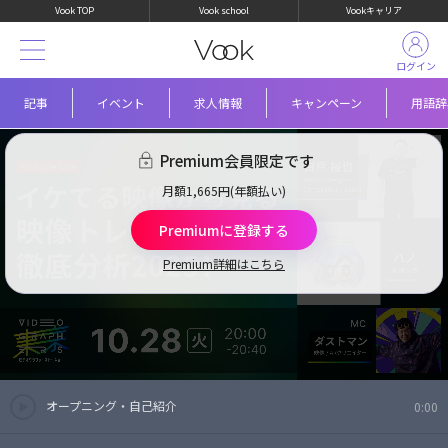
Vook TOP
Vook school
Vookキャリア
ログイン
記事
イベント
求人情報
キャンペーン
用語辞
Premium会員限定です
月額1,665円(年額払い)
Premiumに登録する
Premium詳細はこちら
オープニング・自己紹介
0:00