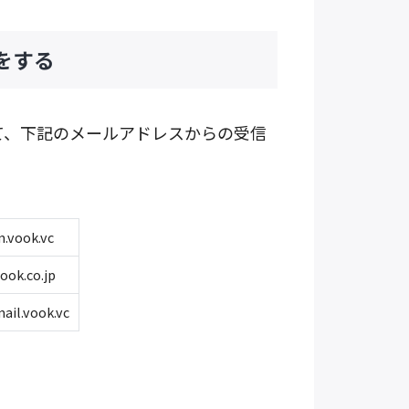
をする
て、下記のメールアドレスからの受信
.vook.vc
ook.co.jp
ail.vook.vc