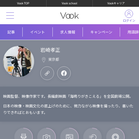
Vook TOP
Vook school
Vookキャリア
ログイン
記事
イベント
求人情報
キャンペーン
用語辞
岩崎孝正
東京都
映画監督、映像作家です。長編劇映画「海鳴りがきこえる」を全国劇場公開。
日本の映像・映画文化の底上げのために、微力ながら映像を撮ったり、書いた
りできればとおもいます。