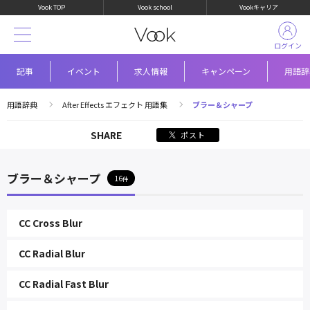
Vook TOP
Vook school
Vookキャリア
ログイン
記事
イベント
求人情報
キャンペーン
用語辞
用語辞典
After Effects エフェクト 用語集
ブラー＆シャープ
SHARE
ポスト
ブラー＆シャープ
16
CC Cross Blur
CC Radial Blur
CC Radial Fast Blur