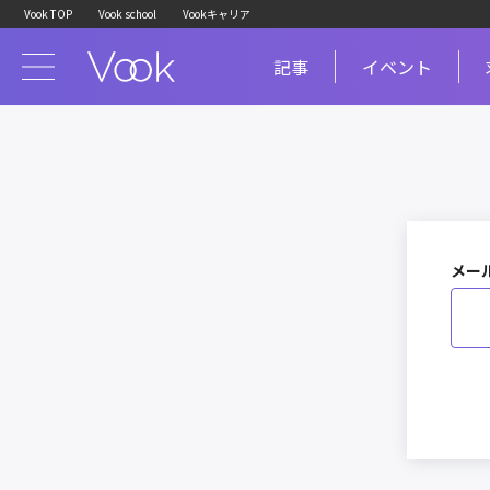
Vook TOP
Vook school
Vookキャリア
記事
イベント
メー