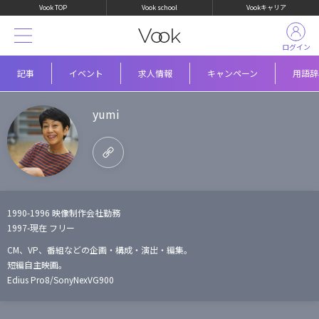
Vook TOP
Vook school
Vookキャリア
ログイン
記事
イベント
求人情報
キャンペーン
用語辞
yumi
1990-1996 映像制作会社勤務
1997-現在 フリー
CM、VP、番組などの企画・構成・演出・編集。
短編自主映画。
Edius Pro8/SonyNexVG900