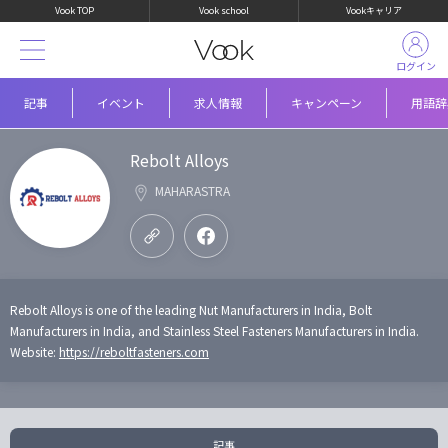
Vook TOP
Vook school
Vookキャリア
ログイン
記事
イベント
求人情報
キャンペーン
用語辞
Rebolt Alloys
MAHARASTRA
Rebolt Alloys is one of the leading Nut Manufacturers in India, Bolt
Manufacturers in India, and Stainless Steel Fasteners Manufacturers in India.
Website:
https://reboltfasteners.com
記事