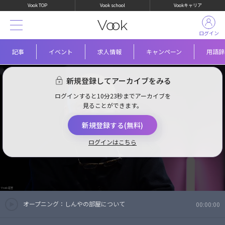
Vook TOP
Vook school
Vookキャリア
ログイン
記事
イベント
求人情報
キャンペーン
用語辞
新規登録してアーカイブをみる
ログインすると10分23秒までアーカイブを
見ることができます。
新規登録する(無料)
アーカイブを視聴する
ログインはこちら
オープニング：しんやの部屋について
00:00:00