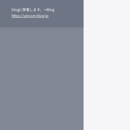
blogに移管します。→Blog
https://unicorn-blog.jp