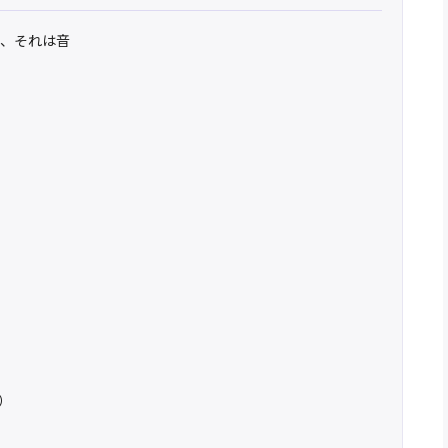
の、それは音
料）