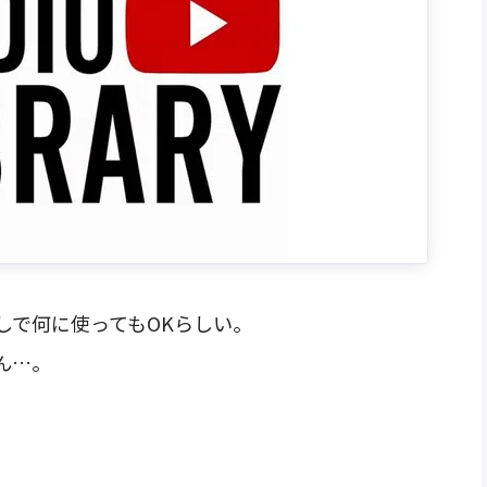
しで何に使ってもOKらしい。
さん…。