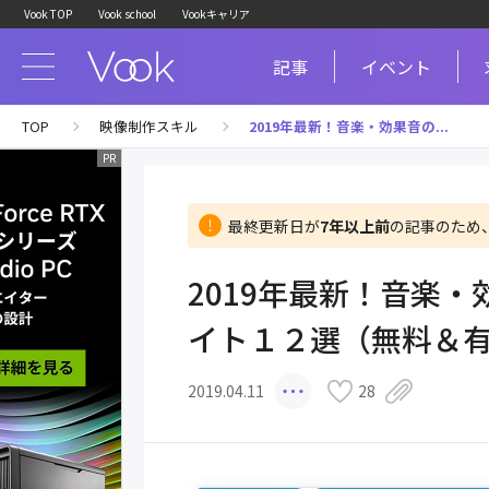
Vook TOP
Vook school
Vookキャリア
記事
イベント
TOP
映像制作スキル
2019年最新！音楽・効果音の...
最終更新日が
7年以上前
の記事のため
2019年最新！音楽
イト１２選（無料＆
2019.04.11
28