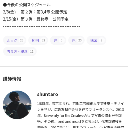
●今後の公開スケジュール
2/8(金) 第２弾：第3,4章 公開予定
2/15(金）第３弾：最終章 公開予定
---------------------------------------------
ルック
照明
光
色
構図
23
32
3
20
8
考え方・概念
11
講師情報
shuntaro
1985年、東京生まれ。京都工芸繊維大学で建築・デザイ
ンを学び、広告系制作会社を経てフリーランスへ。2013
年、University for the Creative Arts で写真の修士号を取
得。その後、bird and insectを立ち上げ、代表取締役を
務める。2017年には、日本のファッション写真史の研究