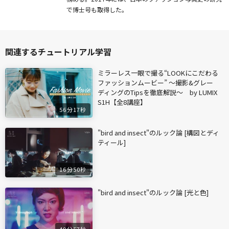
で博士号も取得した。
関連するチュートリアル学習
ミラーレス一眼で撮る“LOOKにこだわる
ファッションムービー” ～撮影&グレー
ディングのTipsを徹底解説～ by LUMIX
S1H【全8講座】
56分17秒
"bird and insect"のルック論 [構図とディ
ティール]
16分50秒
"bird and insect"のルック論 [光と色]
49分57秒