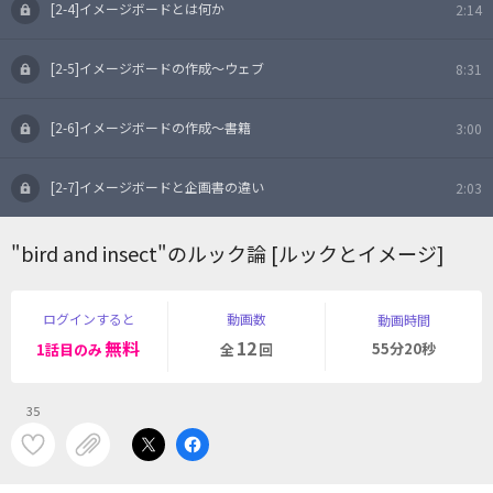
[2-4]イメージボードとは何か
2:14
[2-5]イメージボードの作成～ウェブ
8:31
[2-6]イメージボードの作成～書籍
3:00
[2-7]イメージボードと企画書の違い
2:03
"bird and insect"のルック論 [ルックとイメージ]
ログインすると
動画数
動画時間
無料
12
55分20秒
1話目のみ
全
回
35