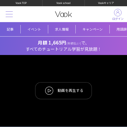
Vook TOP
Vook school
Vookキャリア
ログイン
記事
イベント
求人情報
キャンペーン
用語辞
月額 1,665円
で、
(年額払い)
すべてのチュートリアル学習が見放題！
動画を再生する