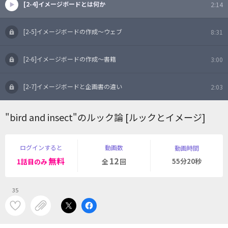
[2-4]イメージボードとは何か
2:14
[2-5]イメージボードの作成～ウェブ
8:31
[2-6]イメージボードの作成～書籍
3:00
[2-7]イメージボードと企画書の違い
2:03
"bird and insect"のルック論 [ルックとイメージ]
ログインすると
動画数
動画時間
無料
12
55分20秒
1話目のみ
全
回
35