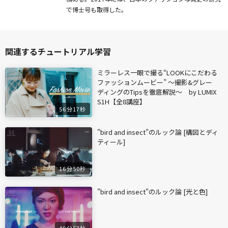
で博士号も取得した。
関連するチュートリアル学習
ミラーレス一眼で撮る“LOOKにこだわる
ファッションムービー” ～撮影&グレー
ディングのTipsを徹底解説～ by LUMIX
S1H【全8講座】
56分17秒
"bird and insect"のルック論 [構図とディ
ティール]
16分50秒
"bird and insect"のルック論 [光と色]
49分57秒