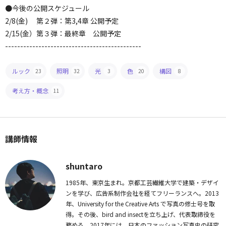
●今後の公開スケジュール
2/8(金) 第２弾：第3,4章 公開予定
2/15(金）第３弾：最終章 公開予定
---------------------------------------------
ルック
照明
光
色
構図
23
32
3
20
8
考え方・概念
11
講師情報
shuntaro
1985年、東京生まれ。京都工芸繊維大学で建築・デザイ
ンを学び、広告系制作会社を経てフリーランスへ。2013
年、University for the Creative Arts で写真の修士号を取
得。その後、bird and insectを立ち上げ、代表取締役を
務める。2017年には、日本のファッション写真史の研究