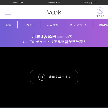
Vook TOP
Vook school
Vookキャリア
ログイン
記事
イベント
求人情報
キャンペーン
用語辞
月額 1,665円
で、
(年額払い)
すべてのチュートリアル学習が見放題！
動画を再生する