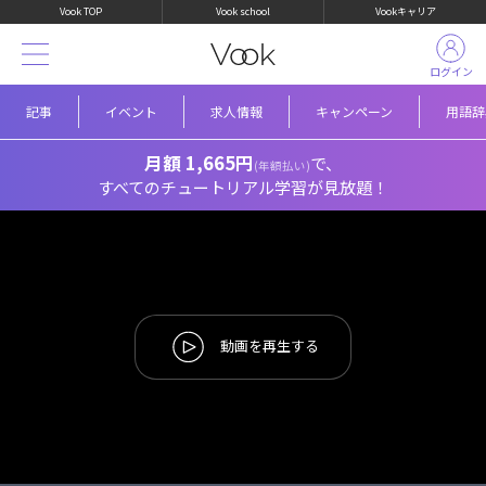
Vook TOP
Vook school
Vookキャリア
ログイン
記事
イベント
求人情報
キャンペーン
用語辞
月額 1,665円
で、
(年額払い)
すべてのチュートリアル学習が見放題！
動画を再生する