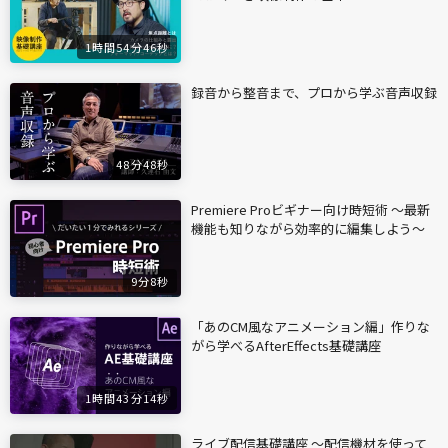
1時間54分46秒
録音から整音まで、プロから学ぶ音声収録
48分48秒
Premiere Proビギナー向け時短術 〜最新
機能も知りながら効率的に編集しよう〜
9分8秒
「あのCM風なアニメーション編」作りな
がら学べるAfterEffects基礎講座
1時間43分14秒
ライブ配信基礎講座 〜配信機材を使って