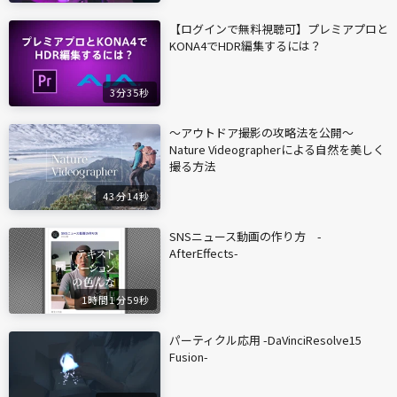
【ログインで無料視聴可】プレミアプロと
KONA4でHDR編集するには？
3分35秒
〜アウトドア撮影の攻略法を公開〜
Nature Videographerによる自然を美しく
撮る方法
43分14秒
SNSニュース動画の作り方 -
AfterEffects-
1時間1分59秒
パーティクル応用 -DaVinciResolve15
Fusion-