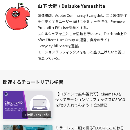
山下 大輔 / Daisuke Yamashita
映像講師。Adobe Community Evangelist。主に映像制作
を生業とするユーザー向けにセミナーを行う。Premiere
Pro、After Effectsを得意とする。
スキルシェアを主とした活動を行いつつ、Facebook上で
After Effects User Group の運営、自身のサイト
EverydaySkillShareを運営。
モーショングラフィックスをもっと盛り上げたいと常日
頃思っている。
関連するチュートリアル学習
【ログインで無料視聴可】Cinema4Dを
使ってモーショングラフィックスに3DCG
を取り入れてみよう！ 全6講座
1時間24分27秒
ミラーレス一眼で撮る“LOOKにこだわる