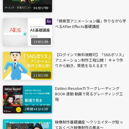
36分17秒
「検索窓アニメーション編」作りながら学
べるAfter Effects基礎講座
15分11秒
【ログインで無料視聴可】「SNSポリス」
アニメーション制作工程公開！ キャラ作
りから動き、質感を与えるまで
21分25秒
DaVinci Resolveカラーグレーディング
BOOK 連動 動画で見るグレーディング工
程
1時間48分42秒
映像制作基礎講座 〜クリエイターが知っ
ておくべき映像制作の基本〜