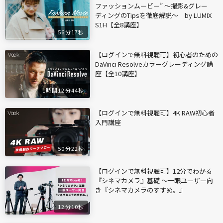
ファッションムービー” ～撮影&グレー
ディングのTipsを徹底解説～ by LUMIX
S1H【全8講座】
56分17秒
【ログインで無料視聴可】初心者のための
DaVinci Resolveカラーグレーディング講
座【全10講座】
1時間12分44秒
【ログインで無料視聴可】4K RAW初心者
入門講座
50分22秒
【ログインで無料視聴可】12分でわかる
『シネマカメラ』基礎 〜一眼ユーザー向
き『シネマカメラのすすめ。』
12分10秒