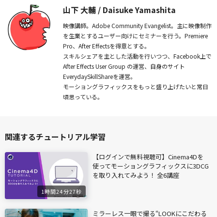
山下 大輔 / Daisuke Yamashita
映像講師。Adobe Community Evangelist。主に映像制作
を生業とするユーザー向けにセミナーを行う。Premiere
Pro、After Effectsを得意とする。
スキルシェアを主とした活動を行いつつ、Facebook上で
After Effects User Group の運営、自身のサイト
EverydaySkillShareを運営。
モーショングラフィックスをもっと盛り上げたいと常日
頃思っている。
関連するチュートリアル学習
【ログインで無料視聴可】Cinema4Dを
使ってモーショングラフィックスに3DCG
を取り入れてみよう！ 全6講座
1時間24分27秒
ミラーレス一眼で撮る“LOOKにこだわる