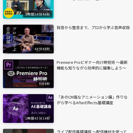
1時間54分46秒
録音から整音まで、プロから学ぶ音声収録
48分48秒
Premiere Proビギナー向け時短術 〜最新
機能も知りながら効率的に編集しよう〜
9分8秒
「あのCM風なアニメーション編」作りな
がら学べるAfterEffects基礎講座
1時間43分14秒
ライブ配信基礎講座 〜配信機材を使って