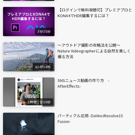
【ログインで無料視聴可】プレミアプロと
KONA4でHDR編集するには？
3分35秒
〜アウトドア撮影の攻略法を公開〜
Nature Videographerによる自然を美しく
撮る方法
43分14秒
SNSニュース動画の作り方 -
AfterEffects-
1時間1分59秒
パーティクル応用 -DaVinciResolve15
Fusion-