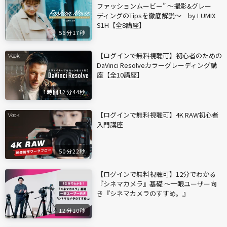
ファッションムービー” ～撮影&グレー
ディングのTipsを徹底解説～ by LUMIX
S1H【全8講座】
56分17秒
【ログインで無料視聴可】初心者のための
DaVinci Resolveカラーグレーディング講
座【全10講座】
1時間12分44秒
【ログインで無料視聴可】4K RAW初心者
入門講座
50分22秒
【ログインで無料視聴可】12分でわかる
『シネマカメラ』基礎 〜一眼ユーザー向
き『シネマカメラのすすめ。』
12分10秒