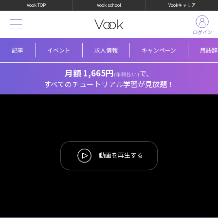
Vook TOP
Vook school
Vookキャリア
ログイン
記事
イベント
求人情報
キャンペーン
用語辞
月額 1,665円
で、
(年額払い)
すべてのチュートリアル学習が見放題！
動画を再生する