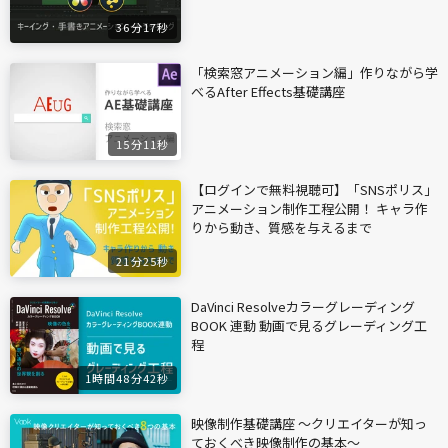
36分17秒
「検索窓アニメーション編」作りながら学
べるAfter Effects基礎講座
15分11秒
【ログインで無料視聴可】「SNSポリス」
アニメーション制作工程公開！ キャラ作
りから動き、質感を与えるまで
21分25秒
DaVinci Resolveカラーグレーディング
BOOK 連動 動画で見るグレーディング工
程
1時間48分42秒
映像制作基礎講座 〜クリエイターが知っ
ておくべき映像制作の基本〜