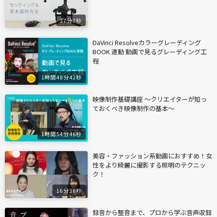
27分7秒
DaVinci Resolveカラーグレーディング
BOOK 連動 動画で見るグレーディング工
程
1時間48分42秒
映像制作基礎講座 〜クリエイターが知っ
ておくべき映像制作の基本〜
1時間54分46秒
美容・ファッション系動画におすすめ！女
性をより綺麗に撮影する照明のテクニッ
ク！
16分36秒
録音から整音まで、プロから学ぶ音声収録