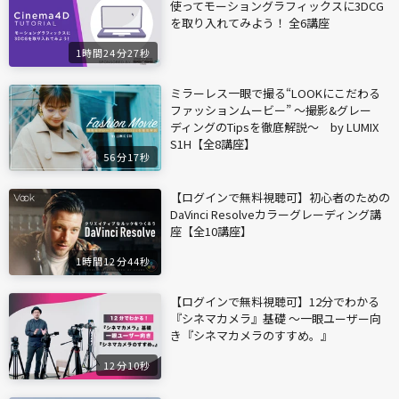
使ってモーショングラフィックスに3DCG
を取り入れてみよう！ 全6講座
1時間24分27秒
ミラーレス一眼で撮る“LOOKにこだわる
ファッションムービー” ～撮影&グレー
ディングのTipsを徹底解説～ by LUMIX
S1H【全8講座】
56分17秒
【ログインで無料視聴可】初心者のための
DaVinci Resolveカラーグレーディング講
座【全10講座】
1時間12分44秒
【ログインで無料視聴可】12分でわかる
『シネマカメラ』基礎 〜一眼ユーザー向
き『シネマカメラのすすめ。』
12分10秒