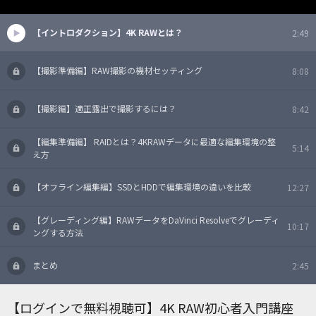
【イントロダクション】4K RAWとは？
2:49
【撮影準備編】RAW撮影の機材セッティング
8:08
【撮影編】適正露出で撮影するには？
8:42
【編集準備編】 RAIDとは？4KRAWデータに最適な編集環境の整
5:14
え方
【オフライン編集編】SSDとHDDで編集環境の違いを比較
12:27
【グレーディング編】RAWデータをDaVinci Resolveでグレーディ
10:17
ングする方法
まとめ
2:45
【ログインで無料視聴可】4K RAW初心者入門講座