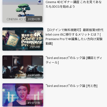
Cinema 4Dビギナー講座 これを見てあな
たも3DCGを始めよう
20分42秒
【ログインで無料視聴可】最新版第9世代
Intel core i9に移行するメリットとは？[
Premiere Proで4K編集したい方向け実験
動画]
2分50秒
"bird and insect"のルック論 [構図とディ
ティール]
16分50秒
"bird and insect"のルック論 [光と色]
49分57秒