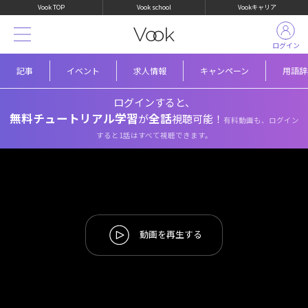
Vook TOP
Vook school
Vookキャリア
ログイン
記事
イベント
求人情報
キャンペーン
用語辞
ログインすると、
無料チュートリアル学習
全話
が
視聴可能！
有料動画も、ログイン
すると1話はすべて視聴できます。
動画を再生する