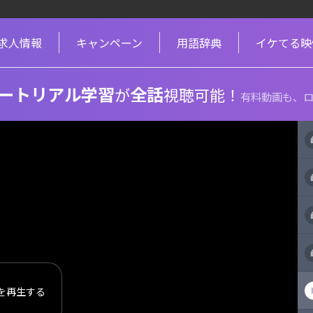
求人情報
キャンペーン
用語辞典
イケてる映
ートリアル学習
全話
が
視聴可能！
有料動画も、ロ
を再生する