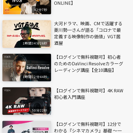
ONLINE】
42分7秒
大河ドラマ、映画、CMで活躍する
菱川勢一さんが語る「コロナで最
定義する映像制作の価値」VGT居
酒屋
1時間34分26秒
【ログインで無料視聴可】初心者
のためのDaVinci Resolveカラーグ
レーディング講座【全10講座】
1時間12分44秒
【ログインで無料視聴可】4K RAW
初心者入門講座
50分22秒
【ログインで無料視聴可】12分で
わかる『シネマカメラ』基礎 〜一