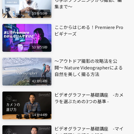
集まで〜
55分50秒
ここからはじめる！Premiere Pro
ビギナーズ
53分55秒
〜アウトドア撮影の攻略法を公
開〜 Nature Videographerによる
自然を美しく撮る方法
43分14秒
ビデオグラファー基礎講座 -カメ
ラを選ぶための3つの基準 -
14分44秒
ビデオグラファー基礎講座 -マイ