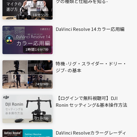
クの種類と仕組みを知る-
18分55秒
DaVinci Resolve 14 カラー応用編
1時間16分7秒
特機 -リグ・スライダー・ドリー・
ジブ- の基本
24分9秒
【ログインで無料視聴可】DJI
Ronin セッティング&基本操作方法
27分7秒
DaVinci Resolveカラーグレーディ