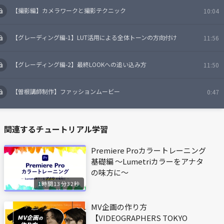
【撮影編】カメラワークと撮影テクニック
10:04
【グレーディング編-1】LUT活用による全体トーンの方向付け
11:56
【グレーディング編-2】最終LOOKへの追い込み方
11:50
【曽根講師制作】ファッションムービー
0:47
関連するチュートリアル学習
Premiere Proカラートレーニング
基礎編 〜Lumetriカラーをアナタ
の味方に〜
1時間13分32秒
MV企画の作り方
【VIDEOGRAPHERS TOKYO