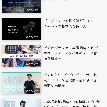
55分20秒
【ログインで無料視聴可】DJI
Ronin-S の基本的な使い方
25分37秒
ビデオグラファー基礎講座 〜ビデ
オグラファースタイルのデータ管
理を知る〜
31分46秒
ディレクターやプロデューサー必
見！ドローンを飛ばす前にすべき
事前準備講座
26分39秒
VR映像制作講座〜 VR動画のプロか
ら学ぶプランニングから撮影、編