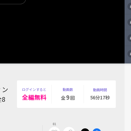
ィン
ログインすると
動画数
動画時間
全編無料
9
56分17秒
全8
全
回
81