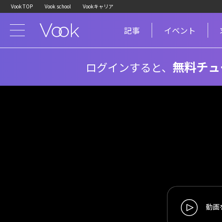
Vook TOP
Vook school
Vookキャリア
記事
イベント
無料チュ
ログインすると、
動画