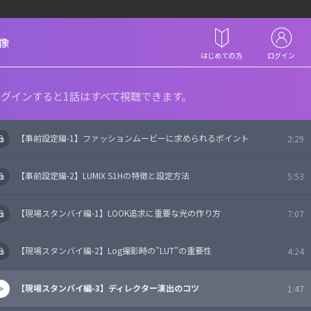
像
はじめての方
ログイン
グインすると1話はすべて視聴できます。
【事前設定編-1】ファッションムービーに求められるポイント
2:29
【事前設定編-2】LUMIX S1Hの特徴と設定方法
5:53
【現場スタンバイ編-1】LOOK追求に重要な光の作り方
7:07
【現場スタンバイ編-2】Log撮影時の”LUT”の重要性
4:24
【現場スタンバイ編-3】ディレクター演出のコツ
1:47