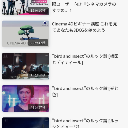
眼ユーザー向き『シネマカメラの
すすめ。』
12分10秒
Cinema 4Dビギナー講座 これを見
てあなたも3DCGを始めよう
20分42秒
"bird and insect"のルック論 [構図
とディティール]
16分50秒
"bird and insect"のルック論 [光と
色]
49分57秒
"bird and insect"のルック論 [ルッ
クとイメージ]