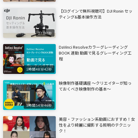
【ログインで無料視聴可】DJI Ronin セッ
ティング&基本操作方法
27分7秒
DaVinci Resolveカラーグレーディング
BOOK 連動 動画で見るグレーディング工
程
1時間48分42秒
映像制作基礎講座 〜クリエイターが知っ
ておくべき映像制作の基本〜
1時間54分46秒
美容・ファッション系動画におすすめ！女
性をより綺麗に撮影する照明のテクニッ
ク！