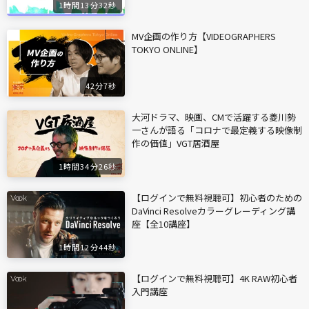
1時間13分32秒
MV企画の作り方【VIDEOGRAPHERS
TOKYO ONLINE】
42分7秒
大河ドラマ、映画、CMで活躍する菱川勢
一さんが語る「コロナで最定義する映像制
作の価値」VGT居酒屋
1時間34分26秒
【ログインで無料視聴可】初心者のための
DaVinci Resolveカラーグレーディング講
座【全10講座】
1時間12分44秒
【ログインで無料視聴可】4K RAW初心者
入門講座