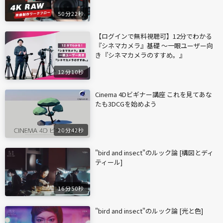
50分22秒
【ログインで無料視聴可】12分でわかる
『シネマカメラ』基礎 〜一眼ユーザー向
き『シネマカメラのすすめ。』
12分10秒
Cinema 4Dビギナー講座 これを見てあな
たも3DCGを始めよう
20分42秒
"bird and insect"のルック論 [構図とディ
ティール]
16分50秒
"bird and insect"のルック論 [光と色]