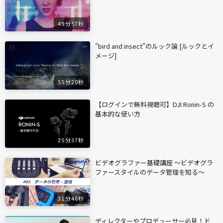
49分57秒
"bird and insect"のルック論 [ルックとイ
メージ]
55分20秒
【ログインで無料視聴可】DJI Ronin-S の
基本的な使い方
25分37秒
ビデオグラファー基礎講座 〜ビデオグラ
ファースタイルのデータ管理を知る〜
31分46秒
ディレクターやプロデューサー必見！ド