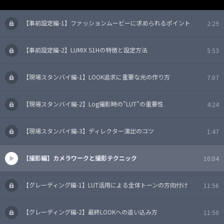
【事前設定編-1】ファッションムービーに求められるポイント
2:29
【事前設定編-2】LUMIX S1Hの特徴と設定方法
5:53
【現場スタンバイ編-1】LOOK追求に重要な光の作り方
7:07
【現場スタンバイ編-2】Log撮影時の”LUT”の重要性
4:24
【現場スタンバイ編-3】ディレクター演出のコツ
1:47
【撮影編】カメラワークと撮影テクニック
10:04
【グレーディング編-1】LUT活用による全体トーンの方向付け
11:56
【グレーディング編-2】最終LOOKへの追い込み方
11:50