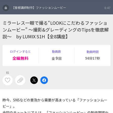
【曽根講師制作】ファッションムービー
0:47
ミラーレス一眼で撮る“LOOKにこだわるファッショ
ンムービー” ～撮影&グレーディングのTipsを徹底解
説～ by LUMIX S1H【全8講座】
ログインすると
動画数
動画時間
全編無料
9
56分17秒
全
回
81
昨今、SNSなどの普及から需要が高まっている「ファッションムー
ビー」。
今回のチュートリアルは、「ファッションムービー」の制作現場か