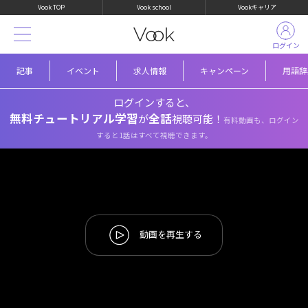
Vook TOP
Vook school
Vookキャリア
ログイン
記事
イベント
求人情報
キャンペーン
用語辞
ログインすると、
無料チュートリアル学習
全話
が
視聴可能！
有料動画も、ログイン
すると1話はすべて視聴できます。
動画を再生する