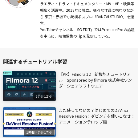
ラエティ・ドラマ・ドキュメンタリー・MV・VP・映画等
幅広く活躍中。2018年に独立。様々な作品に携わりなが
ら 東京・赤坂で小規模ポスプロ「BANZAI STUDIO」を運
営。
YouTubeチャンネル「SG EDIT」ではPremiere Proの話題
を中心に、映像編集のTipを発信している。
関連するチュートリアル学習
【PR】Filmora 12 新機能チュートリア
ル Sponsored by filmora 株式会社ワン
ダーシェアソフトウエア
37分12秒
まだ使ってないの？はじめてのDaVinci
Resolve Fusion！ダビンチを使いこなせ！
アニメーションテロップ編
1時間47分17秒