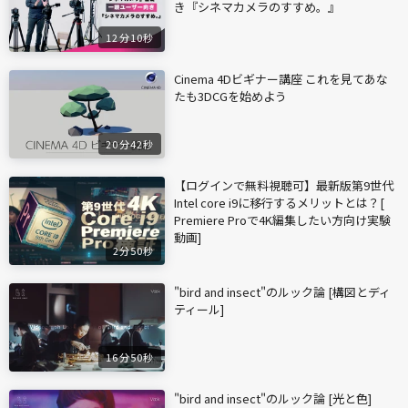
き『シネマカメラのすすめ。』
12分10秒
Cinema 4Dビギナー講座 これを見てあな
たも3DCGを始めよう
20分42秒
【ログインで無料視聴可】最新版第9世代
Intel core i9に移行するメリットとは？[
Premiere Proで4K編集したい方向け実験
動画]
2分50秒
"bird and insect"のルック論 [構図とディ
ティール]
16分50秒
"bird and insect"のルック論 [光と色]