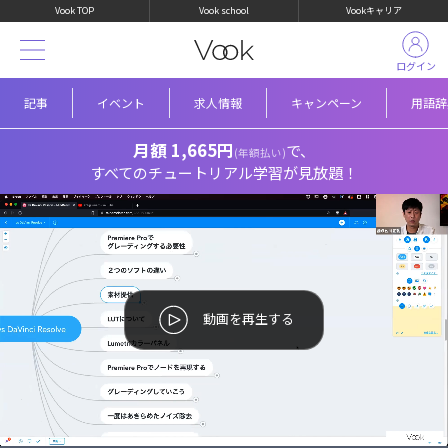
Vook TOP
Vook school
Vookキャリア
ログイン
記事
イベント
求人情報
キャンペーン
用語辞
月額 1,665円
で、
(年額払い)
すべてのチュートリアル学習が見放題！
動画を再生する