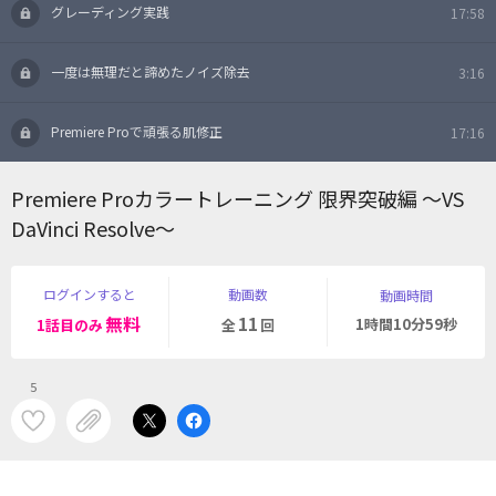
グレーディング実践
17:58
一度は無理だと諦めたノイズ除去
3:16
Premiere Proで頑張る肌修正
17:16
Premiere Proカラートレーニング 限界突破編 〜VS
DaVinci Resolve〜
ログインすると
動画数
動画時間
無料
11
1時間10分59秒
1話目のみ
全
回
5