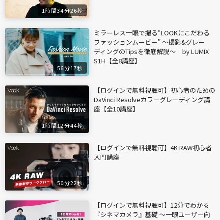
1時間34分26秒
ミラーレス一眼で撮る“LOOKにこだわる
ファッションムービー” ～撮影&グレー
ディングのTipsを徹底解説～ by LUMIX
S1H【全8講座】
56分17秒
【ログインで無料視聴可】初心者のための
DaVinci Resolveカラーグレーディング講
座【全10講座】
1時間12分44秒
【ログインで無料視聴可】4K RAW初心者
入門講座
50分22秒
【ログインで無料視聴可】12分でわかる
『シネマカメラ』基礎 〜一眼ユーザー向