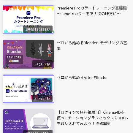
Premiere Proカラートレーニング基礎編
〜Lumetriカラーをアナタの味方に〜
1時間13分32秒
ゼロから始めるBlender -モデリングの基
本-
54分52秒
ゼロから始めるAfter Effects
39分48秒
【ログインで無料視聴可】Cinema4Dを
使ってモーショングラフィックスに3DCG
を取り入れてみよう！ 全6講座