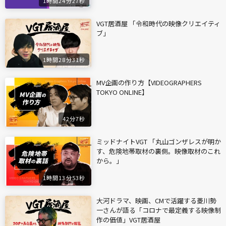
1時間24分27秒
VGT居酒屋 「令和時代の映像クリエイティ
ブ」
1時間28分31秒
MV企画の作り方【VIDEOGRAPHERS
TOKYO ONLINE】
42分7秒
ミッドナイトVGT 「丸山ゴンザレスが明か
す、危険地帯取材の裏側。映像取材のこれ
から。」
1時間13分53秒
大河ドラマ、映画、CMで活躍する菱川勢
一さんが語る「コロナで最定義する映像制
作の価値」VGT居酒屋