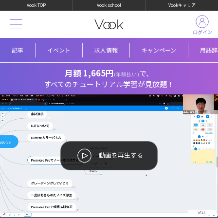
Vook TOP
Vook school
Vookキャリア
ログイン
記事
イベント
求人情報
キャンペーン
用語辞
月額 1,665円
で、
(年額払い)
すべてのチュートリアル学習が見放題！
動画を再生する