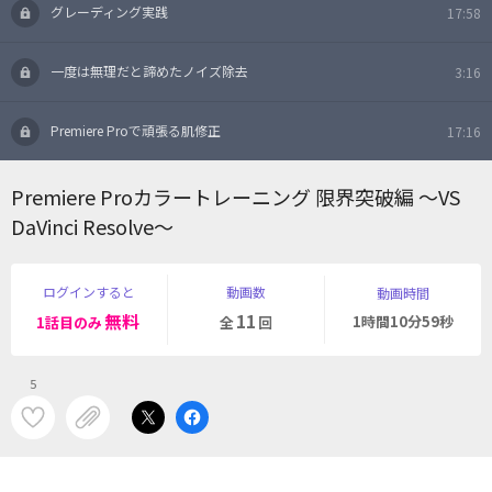
グレーディング実践
17:58
一度は無理だと諦めたノイズ除去
3:16
Premiere Proで頑張る肌修正
17:16
Premiere Proカラートレーニング 限界突破編 〜VS
DaVinci Resolve〜
ログインすると
動画数
動画時間
無料
11
1時間10分59秒
1話目のみ
全
回
5