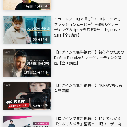
1時間34分26秒
ミラーレス一眼で撮る“LOOKにこだわる
ファッションムービー” ～撮影&グレー
ディングのTipsを徹底解説～ by LUMIX
S1H【全8講座】
56分17秒
【ログインで無料視聴可】初心者のための
DaVinci Resolveカラーグレーディング講
座【全10講座】
1時間12分44秒
【ログインで無料視聴可】4K RAW初心者
入門講座
50分22秒
【ログインで無料視聴可】12分でわかる
『シネマカメラ』基礎 〜一眼ユーザー向