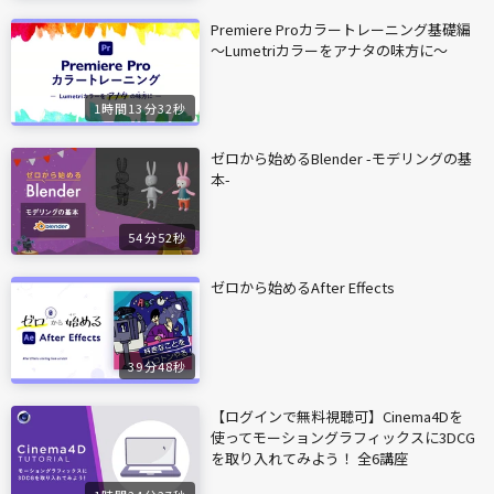
Premiere Proカラートレーニング基礎編
〜Lumetriカラーをアナタの味方に〜
1時間13分32秒
ゼロから始めるBlender -モデリングの基
本-
54分52秒
ゼロから始めるAfter Effects
39分48秒
【ログインで無料視聴可】Cinema4Dを
使ってモーショングラフィックスに3DCG
を取り入れてみよう！ 全6講座