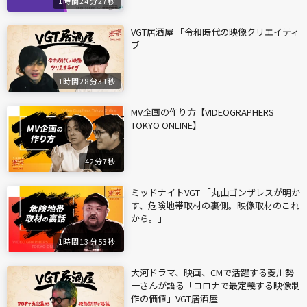
1時間24分27秒
VGT居酒屋 「令和時代の映像クリエイティ
ブ」
1時間28分31秒
MV企画の作り方【VIDEOGRAPHERS
TOKYO ONLINE】
42分7秒
ミッドナイトVGT 「丸山ゴンザレスが明か
す、危険地帯取材の裏側。映像取材のこれ
から。」
1時間13分53秒
大河ドラマ、映画、CMで活躍する菱川勢
一さんが語る「コロナで最定義する映像制
作の価値」VGT居酒屋