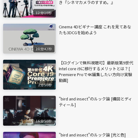
き『シネマカメラのすすめ。』
12分10秒
Cinema 4Dビギナー講座 これを見てあな
たも3DCGを始めよう
20分42秒
【ログインで無料視聴可】最新版第9世代
Intel core i9に移行するメリットとは？[
Premiere Proで4K編集したい方向け実験
動画]
2分50秒
"bird and insect"のルック論 [構図とディ
ティール]
16分50秒
"bird and insect"のルック論 [光と色]