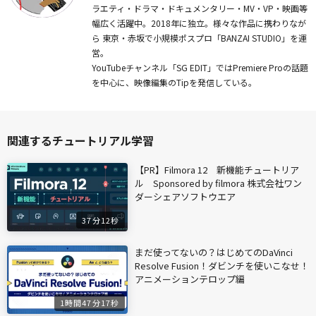
ラエティ・ドラマ・ドキュメンタリー・MV・VP・映画等
幅広く活躍中。2018年に独立。様々な作品に携わりなが
ら 東京・赤坂で小規模ポスプロ「BANZAI STUDIO」を運
営。
YouTubeチャンネル「SG EDIT」ではPremiere Proの話題
を中心に、映像編集のTipを発信している。
関連するチュートリアル学習
【PR】Filmora 12 新機能チュートリア
ル Sponsored by filmora 株式会社ワン
ダーシェアソフトウエア
37分12秒
まだ使ってないの？はじめてのDaVinci
Resolve Fusion！ダビンチを使いこなせ！
アニメーションテロップ編
1時間47分17秒