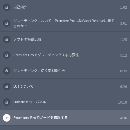
自己紹介
1:02
グレーディングにおいて Premiere ProはDaVinci Resolveに勝て
3:01
るのか…
ソフトの特徴比較
1:25
Premiere Proでグレーディングする必要性
5:12
グレーディングに使う素材提供先
0:35
LUTについて
6:20
Lumetriカラーパネル
10:18
Premiere Proでノードを再現する
4:36