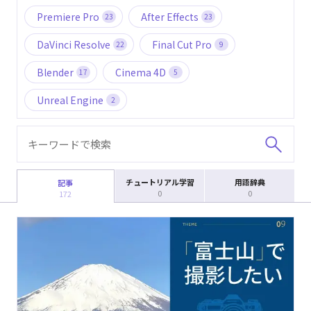
Premiere Pro
After Effects
23
23
DaVinci Resolve
Final Cut Pro
22
9
Blender
Cinema 4D
17
5
Unreal Engine
2
チュートリアル学習
用語辞典
記事
0
0
172