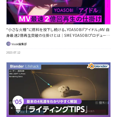
“小さな火種”に燃料を投下し続ける。YOASOBI『アイドル』MV 自
身最速2億再生突破の仕掛けとは｜SME YOASOBIプロデュー
サー・屋代 陽平／山本 秀哉インタビュー
Vook編集部
2023.07.12