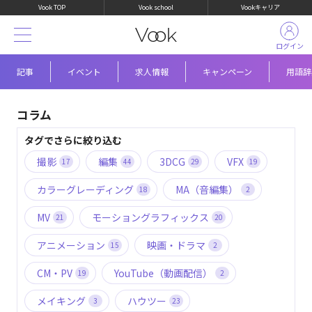
Vook TOP
Vook school
Vookキャリア
ログイン
記事
イベント
求人情報
キャンペーン
用語辞
コラム
タグでさらに絞り込む
撮影
編集
3DCG
VFX
17
44
29
19
カラーグレーディング
MA（音編集）
18
2
MV
モーショングラフィックス
21
20
アニメーション
映画・ドラマ
15
2
CM・PV
YouTube（動画配信）
19
2
メイキング
ハウツー
3
23