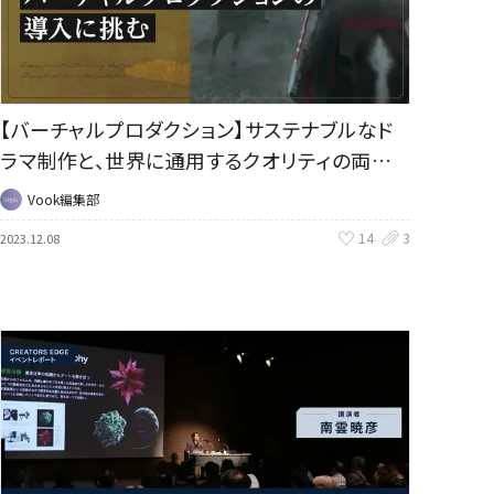
【バーチャルプロダクション】サステナブルなド
ラマ制作と、世界に通用するクオリティの両立
を目指して｜大河ドラマ『どうする家康』
Vook編集部
14
3
2023.12.08