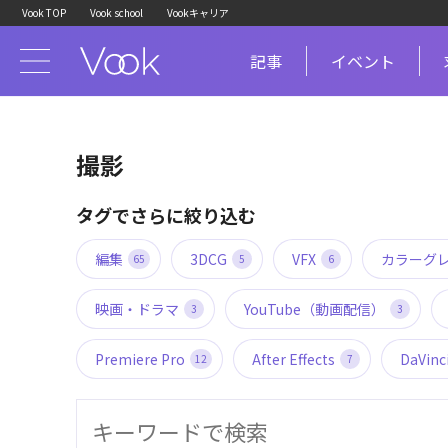
Vook TOP
Vook school
Vookキャリア
記事
イベント
撮影
タグでさらに絞り込む
編集
3DCG
VFX
カラーグ
65
5
6
映画・ドラマ
YouTube（動画配信）
3
3
Premiere Pro
After Effects
DaVinc
12
7