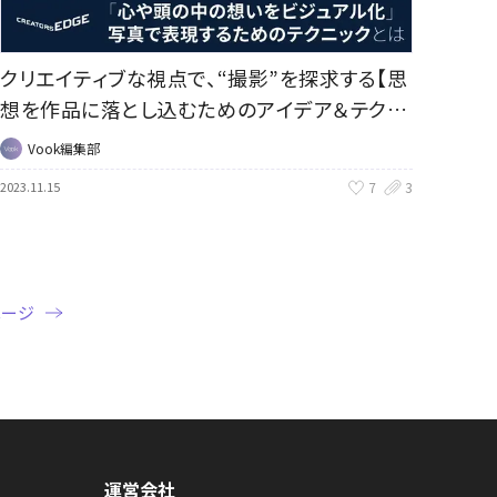
クリエイティブな視点で、“撮影”を探求する【思
想を作品に落とし込むためのアイデア＆テク
ニック】｜CREATORS EDGE
Vook編集部
7
3
2023.11.15
ページ
運営会社