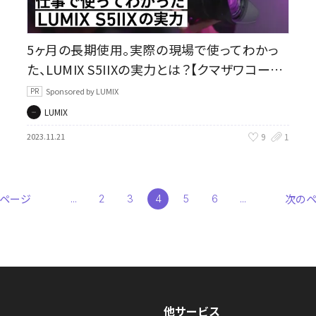
5ヶ月の長期使用。実際の現場で使ってわかっ
た、LUMIX S5IIXの実力とは？【クマザワコータ
ロー】
Sponsored by LUMIX
LUMIX
9
1
2023.11.21
ページ
次の
...
2
3
4
5
6
...
他サービス