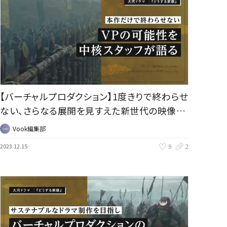
【バーチャルプロダクション】1度きりで終わらせ
ない、さらなる展開を見すえた新世代の映像制
作｜大河ドラマ『どうする家康』
Vook編集部
9
2
2023.12.15