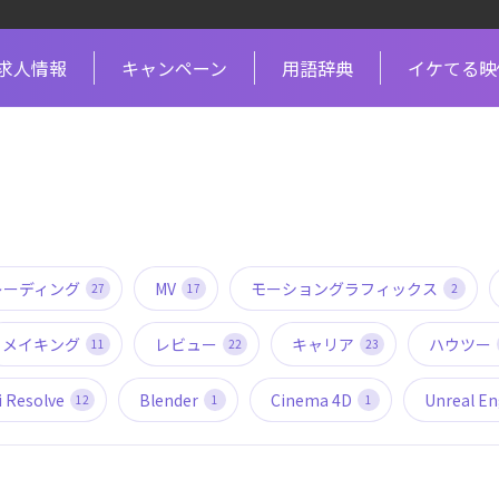
求人情報
キャンペーン
用語辞典
イケてる映
レーディング
MV
モーショングラフィックス
27
17
2
メイキング
レビュー
キャリア
ハウツー
11
22
23
i Resolve
Blender
Cinema 4D
Unreal En
12
1
1