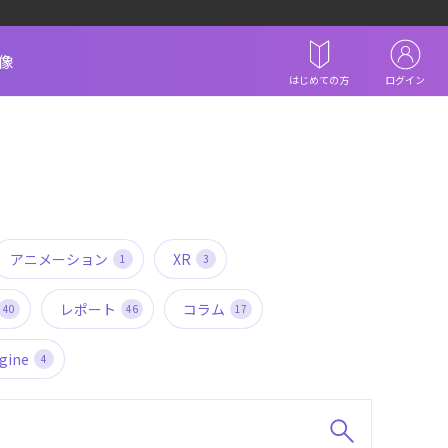
像
はじめての方
ログイン
アニメーション
XR
1
3
レポート
コラム
40
46
17
gine
4