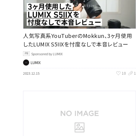
人気写真系YouTuberのMokkun、3ヶ月使用
したLUMIX S5IIXを忖度なしで本音レビュー
Sponsored by LUMIX
LUMIX
10
1
2023.12.15