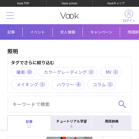
Vook TOP
Vook school
Vookキャリア
ログイン
記事
イベント
求人情報
キャンペーン
用語辞
照明
タグでさらに絞り込む
撮影
カラーグレーディング
MV
10
2
1
メイキング
ハウツー
コラム
1
4
1
チュートリアル学習
用語辞典
記事
6
5
22