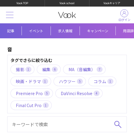
Vook TOP
Vook school
Vookキャリア
ログイン
記事
イベント
求人情報
キャンペーン
用語辞
音
タグでさらに絞り込む
撮影
編集
MA（音編集）
1
6
7
映画・ドラマ
ハウツー
コラム
1
5
1
Premiere Pro
DaVinci Resolve
5
4
Final Cut Pro
1