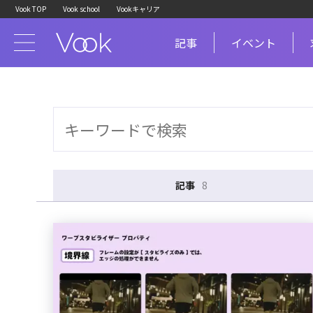
Vook TOP
Vook school
Vookキャリア
記事
イベント
記事
8