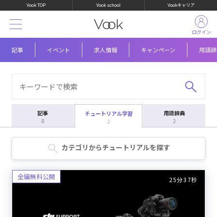
Vook TOP
Vook school
Vookキャリア
ログイン
記事
イベント
求人情報
キャンペーン
用語辞
記事
用語辞典
チュートリアル学習
8
2
2
カテゴリからチュートリアルを探す
25分37秒